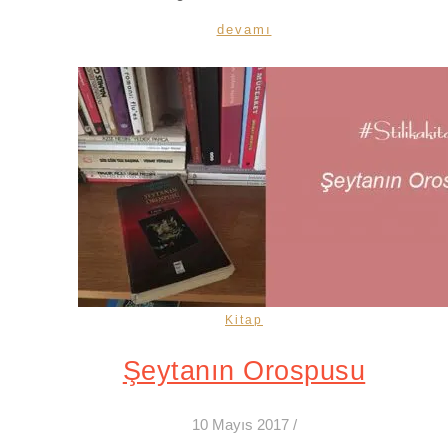
devamı
Kitap
Şeytanın Orospusu
10 Mayıs 2017
/