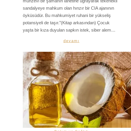
münzevi bir şamanın lanetine uğrayarak tekerlekli
sandalyeye mahkum olan hınzır bir CIA ajanının
öyküsüdür. Bu mahkumiyet ruhani bir yükseliş
potansiyeli de taşır.”(Kitap arkasından) Çocuk
yaşta bir kıza duyulan sapkın istek, siber alem…
devamı