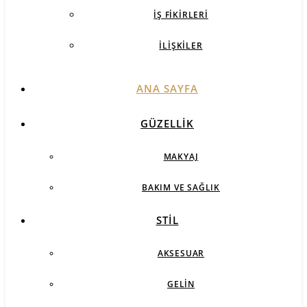
İŞ FIKIRLERI
İLIŞKILER
ANA SAYFA
GÜZELLIK
MAKYAJ
BAKIM VE SAĞLIK
STIL
AKSESUAR
GELIN