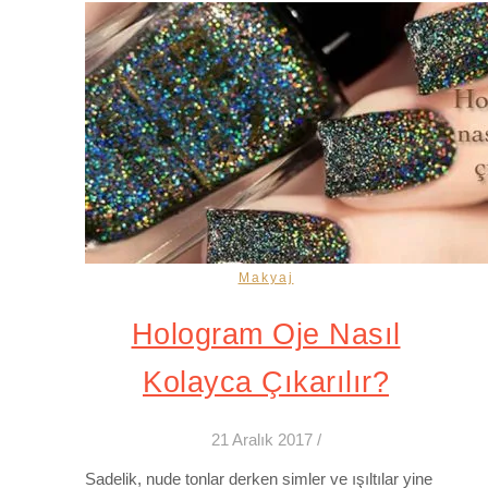
Makyaj
Hologram Oje Nasıl
Kolayca Çıkarılır?
21 Aralık 2017
/
Sadelik, nude tonlar derken simler ve ışıltılar yine