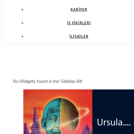
KARIYER
İŞ FIKIRLERI
İLIŞKILER
No Widgets found in the Sidebar Alt!