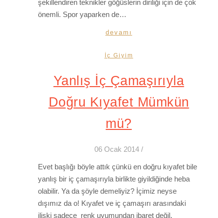
şekillendiren teknikler göğüslerin diriliği için de çok
önemli. Spor yaparken de…
devamı
İç Giyim
Yanlış İç Çamaşırıyla
Doğru Kıyafet Mümkün
mü?
06 Ocak 2014
/
Evet başlığı böyle attık çünkü en doğru kıyafet bile
yanlış bir iç çamaşırıyla birlikte giyildiğinde heba
olabilir. Ya da şöyle demeliyiz? İçimiz neyse
dışımız da o! Kıyafet ve iç çamaşırı arasındaki
ilişki sadece renk uyumundan ibaret değil.