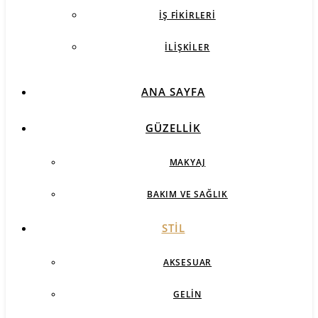
İŞ FIKIRLERI
İLIŞKILER
ANA SAYFA
GÜZELLIK
MAKYAJ
BAKIM VE SAĞLIK
STIL
AKSESUAR
GELIN