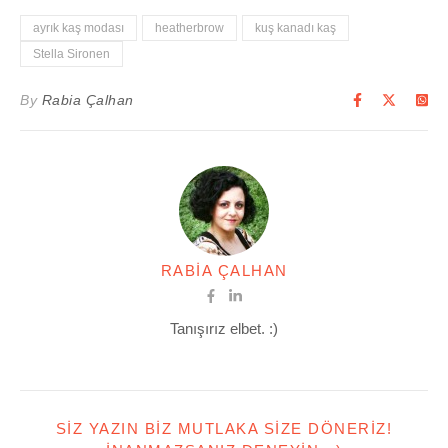
ayrık kaş modası
heatherbrow
kuş kanadı kaş
Stella Sironen
By
Rabia Çalhan
RABIA ÇALHAN
Tanışırız elbet. :)
SIZ YAZIN BIZ MUTLAKA SIZE DÖNERIZ!