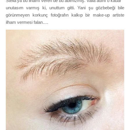
Stella’ya bu ilhamı veren de bu abimizmiş. Valla adını o kadar
unutasım varmış ki, unuttum gitti. Yani şu gözbebeği bile
görünmeyen korkunç fotoğrafın kalkıp bir make-up artiste
ilham vermesi falan….