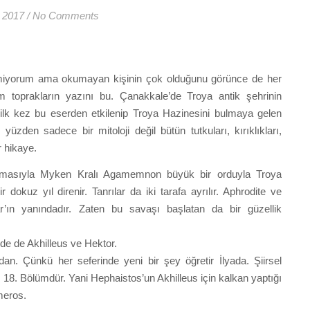
 2017
/
No Comments
lmiyorum ama okumayan kişinin çok olduğunu görünce de her
im toprakların yazını bu. Çanakkale’de Troya antik şehrinin
 ilk kez bu eserden etkilenip Troya Hazinesini bulmaya gelen
üzden sadece bir mitoloji değil bütün tutkuları, kırıklıkları,
r hikaye.
ırmasıyla Myken Kralı Agamemnon büyük bir orduyla Troya
dokuz yıl direnir. Tanrılar da iki tarafa ayrılır. Aphrodite ve
ar’ın yanındadır. Zaten bu savaşı başlatan da bir güzellik
olde de Akhilleus ve Hektor.
 Çünkü her seferinde yeni bir şey öğretir İlyada. Şiirsel
m 18. Bölümdür. Yani Hephaistos’un Akhilleus için kalkan yaptığı
meros.