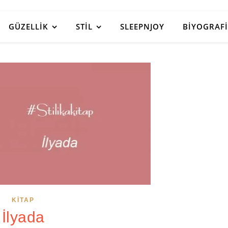
GÜZELLIK
STIL
SLEEPNJOY
BIYOGRAFI
KITAP
İlyada