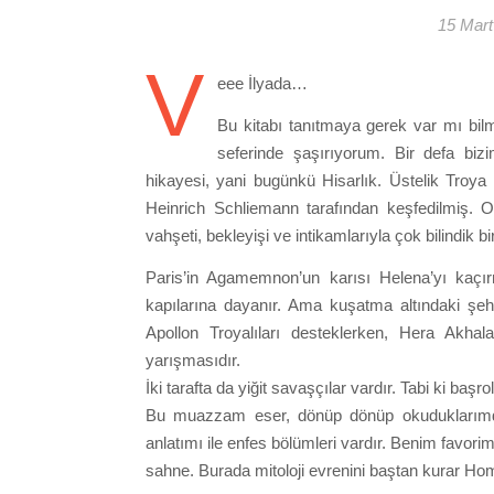
15 Mart
V
eee İlyada…
Bu kitabı tanıtmaya gerek var mı bi
seferinde şaşırıyorum. Bir defa biz
hikayesi, yani bugünkü Hisarlık. Üstelik Troya
Heinrich Schliemann tarafından keşfedilmiş. O y
vahşeti, bekleyişi ve intikamlarıyla çok bilindik bi
Paris’in Agamemnon’un karısı Helena’yı kaç
kapılarına dayanır. Ama kuşatma altındaki şehir 
Apollon Troyalıları desteklerken, Hera Akhal
yarışmasıdır.
İki tarafta da yiğit savaşçılar vardır. Tabi ki başr
Bu muazzam eser, dönüp dönüp okuduklarımdan.
anlatımı ile enfes bölümleri vardır. Benim favori
sahne. Burada mitoloji evrenini baştan kurar Ho