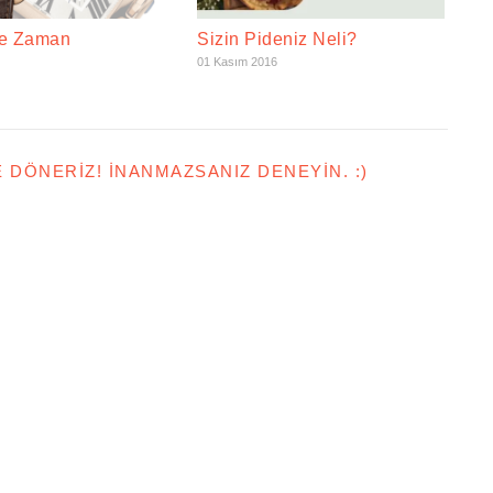
şe Zaman
Sizin Pideniz Neli?
01 Kasım 2016
E DÖNERIZ! İNANMAZSANIZ DENEYIN. :)