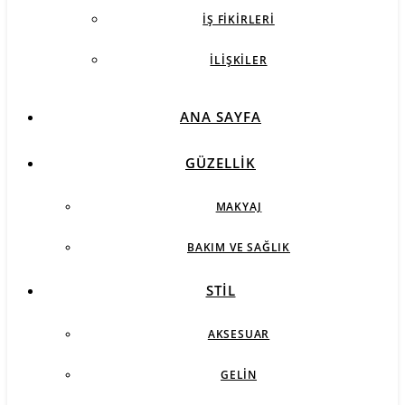
İŞ FIKIRLERI
İLIŞKILER
ANA SAYFA
GÜZELLIK
MAKYAJ
BAKIM VE SAĞLIK
STIL
AKSESUAR
GELIN