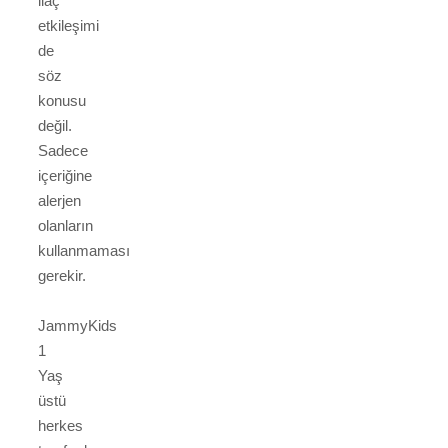
ilaç
etkileşimi
de
söz
konusu
değil.
Sadece
içeriğine
alerjen
olanların
kullanmaması
gerekir.
JammyKids
1
Yaş
üstü
herkes