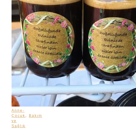
Anne-
,
Çocuk
Bakım
ve
Sağlık