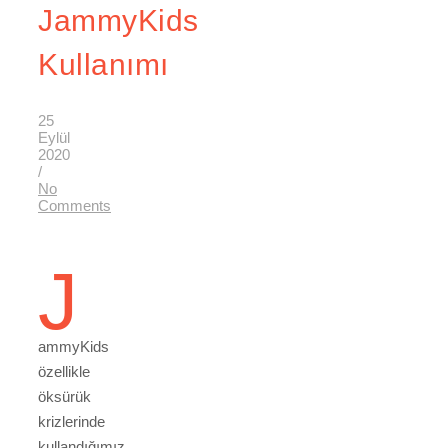
JammyKids
Kullanımı
25
Eylül
2020
/
No
Comments
J
ammyKids
özellikle
öksürük
krizlerinde
kullandığımız