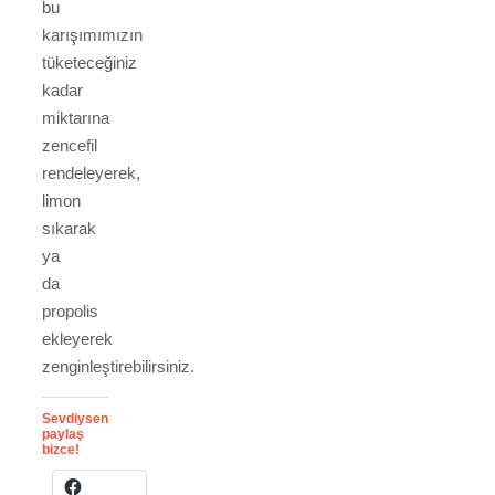
bu
karışımımızın
tüketeceğiniz
kadar
miktarına
zencefil
rendeleyerek,
limon
sıkarak
ya
da
propolis
ekleyerek
zenginleştirebilirsiniz.
Sevdiysen
paylaş
bizce!