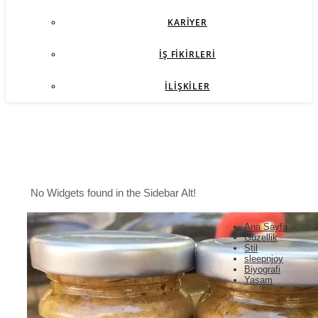
KARIYER
İŞ FIKIRLERI
İLIŞKILER
No Widgets found in the Sidebar Alt!
Ana Sayfa
Güzellik
Stil
sleepnjoy
Biyografi
Yaşam