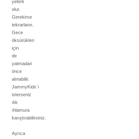
yeterli
olur.
Gerekirse
tekrarlanır.
Gece
öksürükleri
için
de
yatmadan
önce
alınabilir.
JammyKids`i
isterseniz
ılık
ıhlamura
karıştırabilirsiniz.
Ayrıca