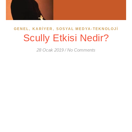
,
,
GENEL
KARIYER
SOSYAL MEDYA-TEKNOLOJI
Scully Etkisi Nedir?
28 Ocak 2019
/
No Comments