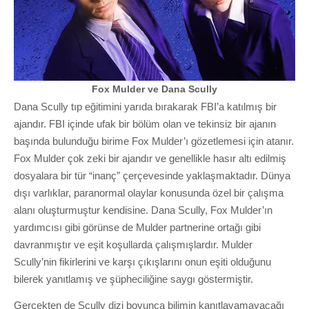
Fox Mulder ve Dana Scully
Dana Scully tıp eğitimini yarıda bırakarak FBI’a katılmış bir
ajandır. FBI içinde ufak bir bölüm olan ve tekinsiz bir ajanın
başında bulunduğu birime Fox Mulder’ı gözetlemesi için atanır.
Fox Mulder çok zeki bir ajandır ve genellikle hasır altı edilmiş
dosyalara bir tür “inanç” çerçevesinde yaklaşmaktadır. Dünya
dışı varlıklar, paranormal olaylar konusunda özel bir çalışma
alanı oluşturmuştur kendisine. Dana Scully, Fox Mulder’ın
yardımcısı gibi görünse de Mulder partnerine ortağı gibi
davranmıştır ve eşit koşullarda çalışmışlardır. Mulder
Scully’nin fikirlerini ve karşı çıkışlarını onun eşiti olduğunu
bilerek yanıtlamış ve şüpheciliğine saygı göstermiştir.
Gerçekten de Scully dizi boyunca bilimin kanıtlayamayacağı