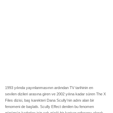
1993 yılında yayınlanmasının ardından TV tarihinin en
sevilen dizileri arasına giren ve 2002 yılına kadar süren The X
Files dizisi, baş karekteri Dana Scully’nin adını alan bir
fenomeni de başlattı. Scully Effect denilen bu fenomen
günümüz kadınları için çok güçlü bir kariyer referansı olarak