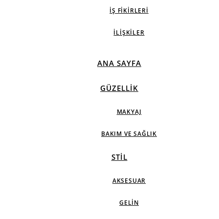
İŞ FIKIRLERI
İLIŞKILER
ANA SAYFA
GÜZELLIK
MAKYAJ
BAKIM VE SAĞLIK
STIL
AKSESUAR
GELIN