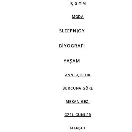
İÇ GIYIM
MODA
SLEEPNJOY
BIYOGRAFI
YAŞAM
ANNE-ÇOCUK
BURCUNA GÖRE
MEKAN-GEZI
ÖZEL GÜNLER
MANŞET