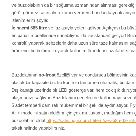
ve buzdolabının da bir soğutma uzmanından alınması gerektiğ
görür görmez satın alma kararı vermem bundan kaynaklanıyor.
izlenimlerim şöyle:
İç hacmi 585 litre
ve fazlasıyla yeterli geliyor. Açıkçası bu bü
en pahalı modellerinde sunabiliyor. ’da ise standart geliyor! Buz
kontrolü yaparak sebzelerin daha uzun süre taze kalmasını sağlı
ürünlerini bu bölüme koyarak kullanım ömürlerini uzatabilirsiniz
Buzdolabının
no-frost
özelliği var ve dondurucu bölmesinin kapas
olacak bir kapasite bu. Isı kontrolü tamamen otomatik, bu da 
Dış kapağı üzerinde bir LED gösterge var, hem çok şık duruyo
ulaşmanızı sağlıyor. Buzdolabını geceleri de kullanmayı seve
5 adet temperli cam rafı mükemmel bir şekilde aydınlatıyor. F
A++ modelini satın aldığım için çok mutluyum, mutfağım hem çok
buzdolabım oldu!
https://satis.ugur.com.tr/item/ues-585-d2k-nf
taksit halinde yapabilirsiniz.