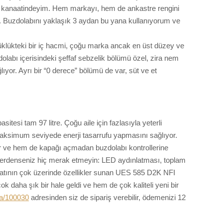
i kanaatindeyim. Hem markayı, hem de ankastre rengini
 Buzdolabını yaklaşık 3 aydan bu yana kullanıyorum ve
yüklükteki bir iç hacmi, çoğu marka ancak en üst düzey ve
dolabı içerisindeki şeffaf sebzelik bölümü özel, zira nem
yor. Ayrı bir “0 derece” bölümü de var, süt ve et
.
itesi tam 97 litre. Çoğu aile için fazlasıyla yeterli
maksimum seviyede enerji tasarrufu yapmasını sağlıyor.
r ve hem de kapağı açmadan buzdolabı kontrollerine
nlerdenseniz hiç merak etmeyin: LED aydınlatması, toplam
iyatının çok üzerinde özellikler sunan UES 585 D2K NFI
 daha şık bir hale geldi ve hem de çok kaliteli yeni bir
-a/100030
adresinden siz de sipariş verebilir, ödemenizi 12