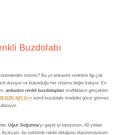
enkli Buzdolabı
şünenlerden misiniz? Bu yıl ankastre renklere ilgi çok
üzel duruyor ve bulunduğu her ortama değer katıyor. En
um,
ankastre renkli buzdolapları
mutfakların gerçekten
85 D2K NFI A++
isimli buzdolabı modelini görür görmez
llanıyor.
ette.
Uğur Soğutma
’yı gayet iyi tanıyorum, 60 yıldan
yor. Açıkçası, bu sektörde rakibi olduğunu düşünmüyorum