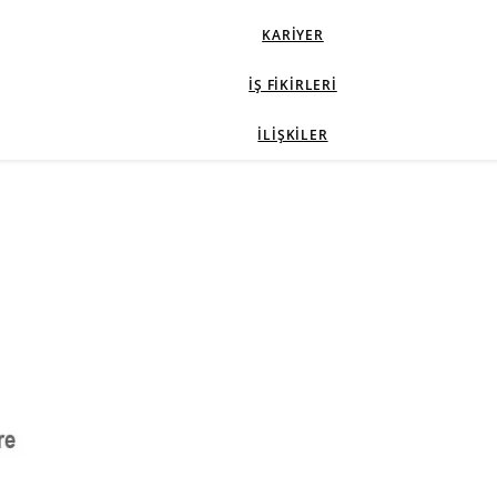
KARIYER
İŞ FIKIRLERI
İLIŞKILER