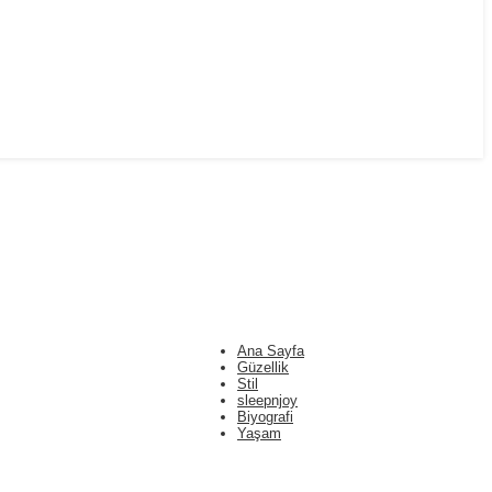
Ana Sayfa
Güzellik
Stil
sleepnjoy
Biyografi
Yaşam