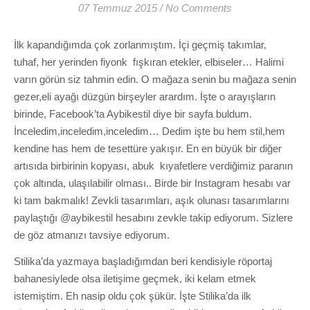
07 Temmuz 2015
/
No Comments
İlk kapandığımda çok zorlanmıştım. İçi geçmiş takımlar,
tuhaf, her yerinden fiyonk fışkıran etekler, elbiseler… Halimi
varın görün siz tahmin edin. O mağaza senin bu mağaza senin
gezer,eli ayağı düzgün birşeyler arardım. İşte o arayışların
birinde, Facebook’ta Aybikestil diye bir sayfa buldum.
İnceledim,inceledim,inceledim… Dedim işte bu hem stil,hem
kendine has hem de tesettüre yakışır. En en büyük bir diğer
artısıda birbirinin kopyası, abuk kıyafetlere verdiğimiz paranın
çok altında, ulaşılabilir olması.. Birde bir Instagram hesabı var
ki tam bakmalık! Zevkli tasarımları, aşık olunası tasarımlarını
paylaştığı @aybikestil hesabını zevkle takip ediyorum. Sizlere
de göz atmanızı tavsiye ediyorum.
Stilika’da yazmaya başladığımdan beri kendisiyle röportaj
bahanesiylede olsa iletişime geçmek, iki kelam etmek
istemiştim. Eh nasip oldu çok şükür. İşte Stilika’da ilk