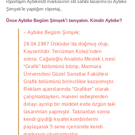
röportajım Aybikestil markasının stil sahibi tasarımcısı Aybike
Şimşek’le yaptığım röportaj..
Önce Aybike Begüm Şimşek’i tanıyalım. Kimdir Aybike?
– Aybike Begüm Şimşek;
26.04.1987 Üsküdar’da doğmuş olup,
Kayserilidir. Tercüman Koleji’nden
sonra; Cağaloğlu Anadolu Meslek Lisesi
“Grafik” bölümünü bitirip, Marmara
Üniversitesi Güzel Sanatlar Fakültesi
Grafik bölümünü birincilikle kazanmıştır.
Reklam ajanslarında “Grafiker” olarak
çalışmaktayken, manevi sebeplerden
dolayı ayrılıp bir müddet evde özgün takı
tasarımları yapmıştır. Takılardan sonra
kendi giydiği kıyafet kombinlerini
paylaşarak 5 sene içerisinde kendi
markasını oluşturmuştur.