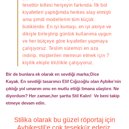
tesettür kitlesi herşeyin farkında. İlk bol
kıyafetleri yaptığımda herkes alay etmişti
ama şimdi modellerim tüm küçük
butiklerde. En iyi kumaşı, en iyi atolye ve
dikişle birleştirip günlük kullanıma uygun
ve her bütçeye göre kıyafetler yapmaya
çalışıyoruz. Teslim süremizi en aza
indirip, müşterileri memnun etmek için 7
kişilik ekiple titizlikle çalışıyoruz.
Bir de bunlara ek olarak en sevdiği marka;Dice
Kayak. En sevdiği tasarımcı Elif Cığızoğlu olan Aybike’nin
çıktığı yol umarım onu en mutlu ettiği limana ulaştırır. Ne
diyordum? Her zaman,her şartta Stil Kalın! Ve beni takip
etmeye devam edin.
Stilika olarak bu güzel röportaj için
Aybikestil’e çok teşekkür ederiz.