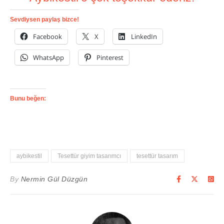
Sevdiysen paylaş bizce!
Facebook
X
LinkedIn
WhatsApp
Pinterest
Bunu beğen:
aybikestil
Tesettür giyim tasarımcı
tesettür tasarım
By
Nermin Gül Düzgün