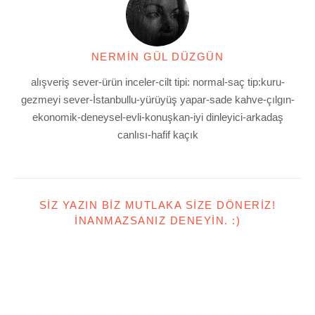
NERMIN GÜL DÜZGÜN
alışveriş sever-ürün inceler-cilt tipi: normal-saç tip:kuru-
gezmeyi sever-İstanbullu-yürüyüş yapar-sade kahve-çılgın-
ekonomik-deneysel-evli-konuşkan-iyi dinleyici-arkadaş
canlısı-hafif kaçık
SIZ YAZIN BIZ MUTLAKA SIZE DÖNERIZ!
İNANMAZSANIZ DENEYIN. :)