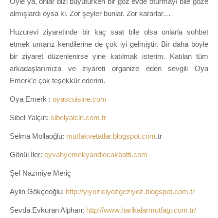
Öyle ya, onlar bizi büyütürken bir göz evde oturmayı bile göze
almışlardı oysa ki. Zor şeyler bunlar. Zor kararlar…
Huzurevi ziyaretinde bir kaç saat bile olsa onlarla sohbet
etmek umarız kendilerine de çok iyi gelmiştir. Bir daha böyle
bir ziyaret düzenlenirse yine katılmak isterim. Katılan tüm
arkadaşlarımıza ve ziyareti organize eden sevgili Oya
Emerk’e çok teşekkür ederim.
Oya Emerk :
oyascuisine.com
Sibel Yalçın:
sibelyalcin.com.tr
Selma Mollaoğlu:
mutfakvetatlar.blogspot.com
.tr
Gönül İler:
eyvahyemekyandiocakbatti.com
Şef Nazmiye Meriç
Aylin Gökçeoğlu:
http://yiyoziciyozgeziyoz.blogspot.com.tr
Sevda Evkuran Alphan:
http://www.harikalarmutfagi.com.tr/