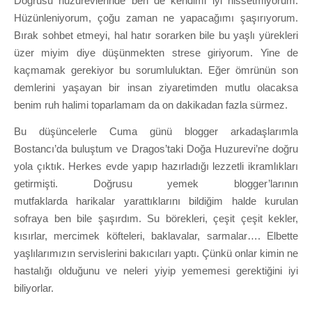
Doğrusu huzurevlerinde ben de kendimi iyi hissetmiyorum.
Hüzünleniyorum, çoğu zaman ne yapacağımı şaşırıyorum.
Bırak sohbet etmeyi, hal hatır sorarken bile bu yaşlı yürekleri
üzer miyim diye düşünmekten strese giriyorum. Yine de
kaçmamak gerekiyor bu sorumluluktan. Eğer ömrünün son
demlerini yaşayan bir insan ziyaretimden mutlu olacaksa
benim ruh halimi toparlamam da on dakikadan fazla sürmez.
Bu düşüncelerle Cuma günü blogger arkadaşlarımla
Bostancı’da buluştum ve Dragos’taki Doğa Huzurevi’ne doğru
yola çıktık. Herkes evde yapıp hazırladığı lezzetli ikramlıkları
getirmişti. Doğrusu yemek blogger’larının
mutfaklarda harikalar yarattıklarını bildiğim halde kurulan
sofraya ben bile şaşırdım. Su börekleri, çeşit çeşit kekler,
kısırlar, mercimek köfteleri, baklavalar, sarmalar…. Elbette
yaşlılarımızın servislerini bakıcıları yaptı. Çünkü onlar kimin ne
hastalığı olduğunu ve neleri yiyip yememesi gerektiğini iyi
biliyorlar.