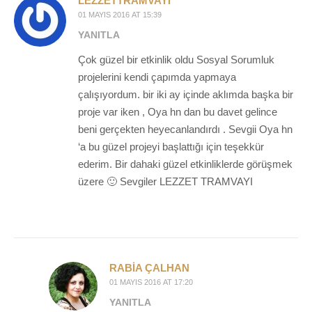
LEZZETTRAMVAYI
01 MAYIS 2016 AT 15:39
YANITLA
Çok güzel bir etkinlik oldu Sosyal Sorumluk
projelerini kendi çapımda yapmaya
çalışıyordum. bir iki ay içinde aklımda başka bir
proje var iken , Oya hn dan bu davet gelince
beni gerçekten heyecanlandırdı . Sevgii Oya hn
‘a bu güzel projeyi başlattığı için teşekkür
ederim. Bir dahaki güzel etkinliklerde görüşmek
üzere 🙂 Sevgiler LEZZET TRAMVAYI
RABIA ÇALHAN
01 MAYIS 2016 AT 17:20
YANITLA