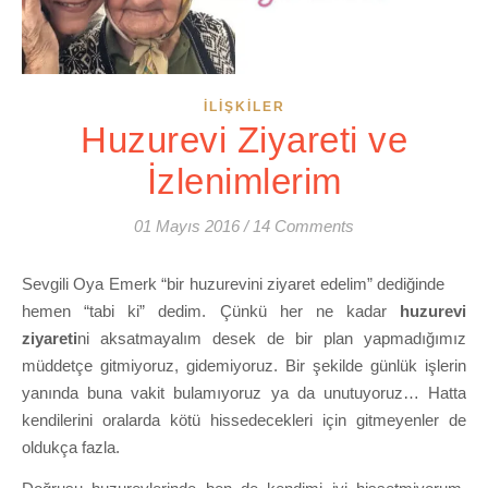
İLIŞKILER
Huzurevi Ziyareti ve
İzlenimlerim
01 Mayıs 2016
/
14 Comments
Sevgili Oya Emerk “bir huzurevini ziyaret edelim” dediğinde
hemen “tabi ki” dedim. Çünkü her ne kadar
huzurevi
ziyareti
ni aksatmayalım desek de bir plan yapmadığımız
müddetçe gitmiyoruz, gidemiyoruz. Bir şekilde günlük işlerin
yanında buna vakit bulamıyoruz ya da unutuyoruz… Hatta
kendilerini oralarda kötü hissedecekleri için gitmeyenler de
oldukça fazla.