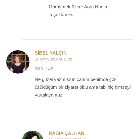
Görüşmek üzere Arzu Hanım.
Teşekkürler.
SIBEL YALÇIN
01 MAYIS 2016 AT 15:42
YANITLA
Ne güzel yazmışsın canım benimde çok
üzüldüğüm bir ziyaret oldu ama tabi hiç kimseyi
yargılayamaz
RABIA ÇALHAN