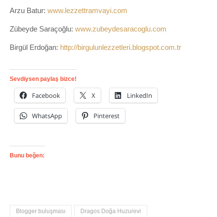
Arzu Batur:
www.lezzettramvayi.com
Zübeyde Saraçoğlu:
www.zubeydesaracoglu.com
Birgül Erdoğan:
http://birgulunlezzetleri.blogspot.com.tr
Sevdiysen paylaş bizce!
Facebook
X
LinkedIn
WhatsApp
Pinterest
Bunu beğen:
Blogger buluşması
Dragos Doğa Huzurevi