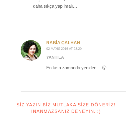
daha sıkça yapılmalı…
RABIA ÇALHAN
02 MAYIS 2016 AT 23:20
YANITLA
En kısa zamanda yeniden… 🙂
SIZ YAZIN BIZ MUTLAKA SIZE DÖNERIZ!
İNANMAZSANIZ DENEYIN. :)