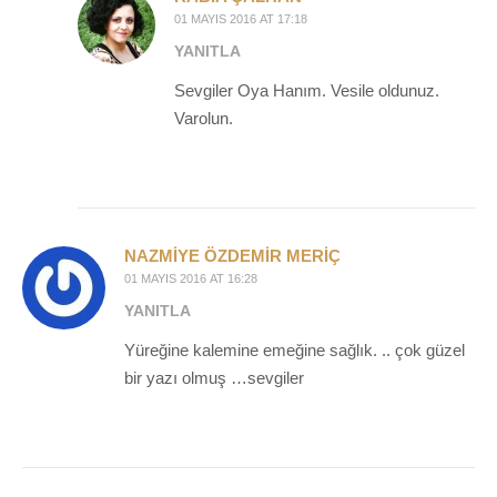
01 MAYIS 2016 AT 17:18
YANITLA
Sevgiler Oya Hanım. Vesile oldunuz.
Varolun.
NAZMIYE ÖZDEMIR MERIÇ
01 MAYIS 2016 AT 16:28
YANITLA
Yüreğine kalemine emeğine sağlık. .. çok güzel
bir yazı olmuş …sevgiler