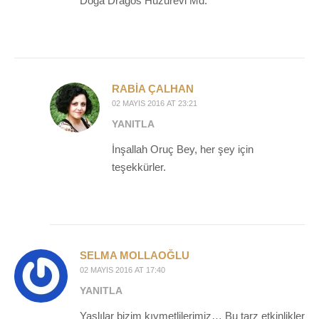
Doğa Dragos Huzurevi Md.
RABIA ÇALHAN
02 MAYIS 2016 AT 23:21
YANITLA
İnşallah Oruç Bey, her şey için
teşekkürler.
SELMA MOLLAOĞLU
02 MAYIS 2016 AT 17:40
YANITLA
Yaşlılar bizim kıymetlilerimiz… Bu tarz etkinlikler