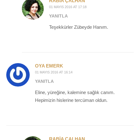
RABIA ÇALHAN
01 MAYIS 2016 AT 17:18
YANITLA
Teşekkürler Zübeyde Hanım.
OYA EMERK
01 MAYIS 2016 AT 16:14
YANITLA
Eline, yüreğine, kalemine sağlık canım.
Hepimizin hislerine tercüman oldun.
RABIA ÇALHAN