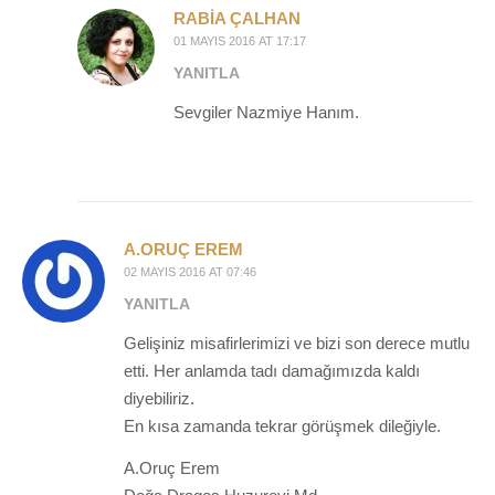
RABIA ÇALHAN
01 MAYIS 2016 AT 17:17
YANITLA
Sevgiler Nazmiye Hanım.
A.ORUÇ EREM
02 MAYIS 2016 AT 07:46
YANITLA
Gelişiniz misafirlerimizi ve bizi son derece mutlu
etti. Her anlamda tadı damağımızda kaldı
diyebiliriz.
En kısa zamanda tekrar görüşmek dileğiyle.
A.Oruç Erem