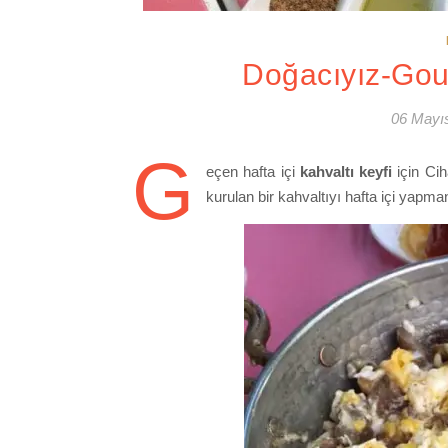
Doğacıyız-Gour
06 Mayı
G
eçen hafta içi
kahvaltı keyfi
için Cih
kurulan bir kahvaltıyı hafta içi yapm