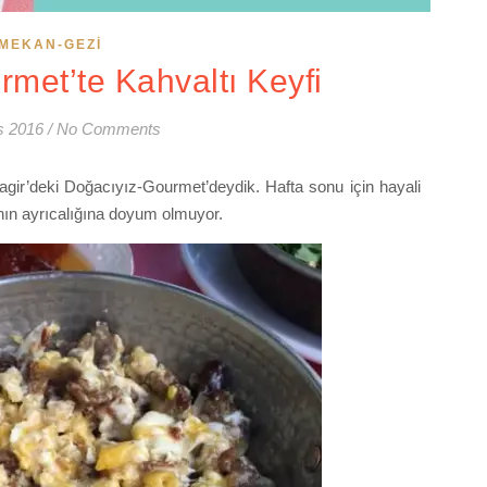
MEKAN-GEZI
met’te Kahvaltı Keyfi
s 2016
/
No Comments
agir’deki Doğacıyız-Gourmet’deydik. Hafta sonu için hayali
anın ayrıcalığına doyum olmuyor.