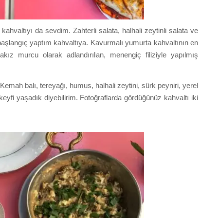
hvaltıyı da sevdim. Zahterli salata, halhali zeytinli salata ve
ir başlangıç yaptım kahvaltıya. Kavurmalı yumurta kahvaltının en
sakız murcu olarak adlandırılan, menengiç filiziyle yapılmış
 Kemah balı, tereyağı, humus, halhali zeytini, sürk peyniri, yerel
 keyfi yaşadık diyebilirim. Fotoğraflarda gördüğünüz kahvaltı iki