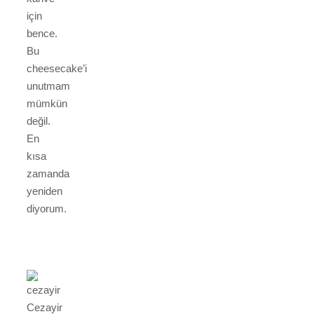
için
bence.
Bu
cheesecake’i
unutmam
mümkün
değil.
En
kısa
zamanda
yeniden
diyorum.
Cezayir