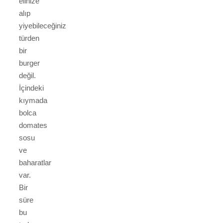
elinize
alıp
yiyebileceğiniz
türden
bir
burger
değil.
İçindeki
kıymada
bolca
domates
sosu
ve
baharatlar
var.
Bir
süre
bu