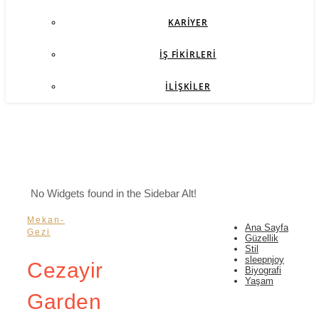
KARIYER
İŞ FIKIRLERI
İLIŞKILER
No Widgets found in the Sidebar Alt!
Mekan-
Ana Sayfa
Gezi
Güzellik
Stil
sleepnjoy
Cezayir
Biyografi
Yaşam
Garden