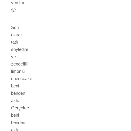
verdim.
🙂
Son
olarak
tatlı
söyledim
ve
zencefilli
limonlu
cheescake
beni
benden
aldı.
Gerçekte
beni
benden
aldı.