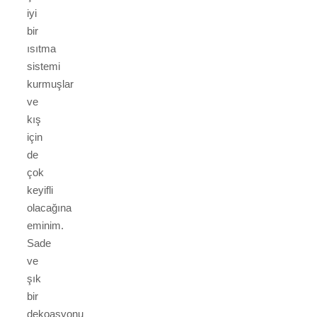
iyi
bir
ısıtma
sistemi
kurmuşlar
ve
kış
için
de
çok
keyifli
olacağına
eminim.
Sade
ve
şık
bir
dekoasyonu