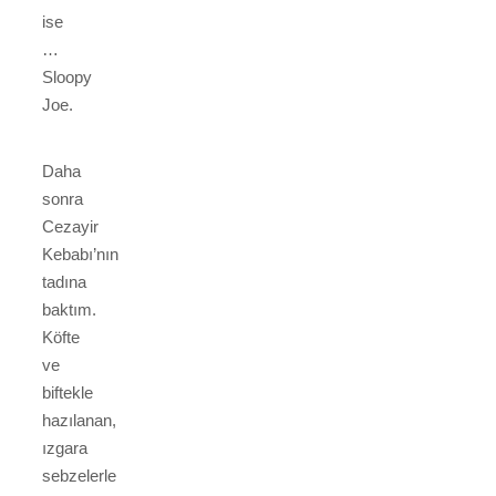
ise
…
Sloopy
Joe.
Daha
sonra
Cezayir
Kebabı’nın
tadına
baktım.
Köfte
ve
biftekle
hazılanan,
ızgara
sebzelerle