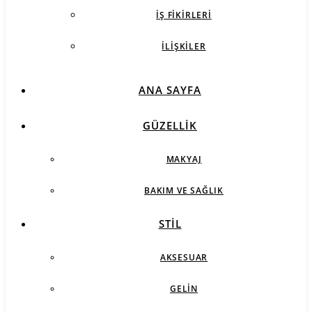
İŞ FIKIRLERI
İLIŞKILER
ANA SAYFA
GÜZELLIK
MAKYAJ
BAKIM VE SAĞLIK
STIL
AKSESUAR
GELIN