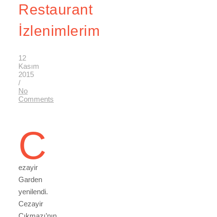
Restaurant
İzlenimlerim
12
Kasım
2015
/
No
Comments
C
ezayir
Garden
yenilendi.
Cezayir
Çıkmazı’nın