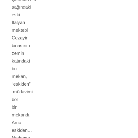
sağındaki
eski
İtalyan
mektebi
Cezayir
binasının
zemin
katındaki
bu
mekan,
“eskiden”
müdavimi
bol
bir
mekandı.
Ama
eskiden…
Nedense