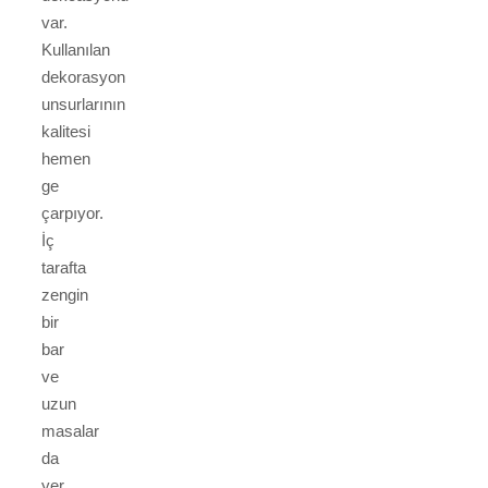
var.
Kullanılan
dekorasyon
unsurlarının
kalitesi
hemen
ge
çarpıyor.
İç
tarafta
zengin
bir
bar
ve
uzun
masalar
da
yer