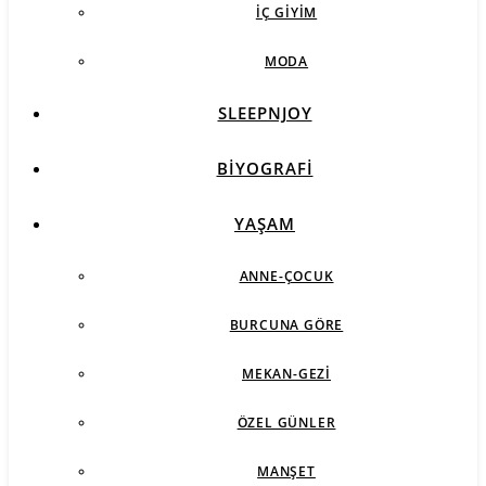
İÇ GIYIM
MODA
SLEEPNJOY
BIYOGRAFI
YAŞAM
ANNE-ÇOCUK
BURCUNA GÖRE
MEKAN-GEZI
ÖZEL GÜNLER
MANŞET