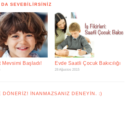
 DA SEVEBILIRSINIZ
t Mevsimi Başladı!
Evde Saatli Çocuk Bakıcılığı
6
28 Ağustos 2015
E DÖNERIZ! İNANMAZSANIZ DENEYIN. :)