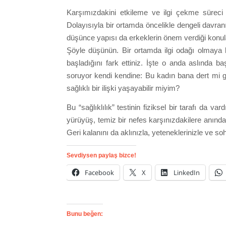
Karşımızdakini etkileme ve ilgi çekme süreci a
Dolayısıyla bir ortamda öncelikle dengeli davranışl
düşünce yapısı da erkeklerin önem verdiği konula
Şöyle düşünün. Bir ortamda ilgi odağı olmaya b
başladığını fark ettiniz. İşte o anda aslında ba
soruyor kendi kendine: Bu kadın bana dert mi 
sağlıklı bir ilişki yaşayabilir miyim?
Bu “sağlıklılık” testinin fiziksel bir tarafı da var
yürüyüş, temiz bir nefes karşınızdakilere anında
Geri kalanını da aklınızla, yeteneklerinizle ve soh
Sevdiysen paylaş bizce!
Facebook
X
LinkedIn
Bunu beğen: