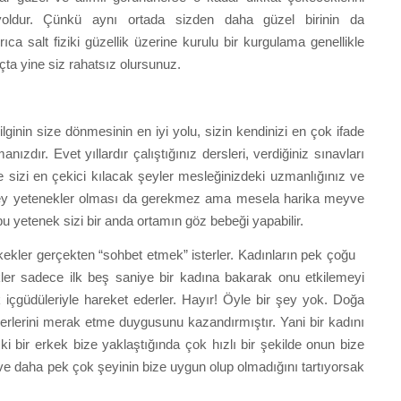
oldur. Çünkü aynı ortada sizden daha güzel birinin da
 salt fiziki güzellik üzerine kurulu bir kurgulama genellikle
uçta yine siz rahatsız olursunuz.
lginin size dönmesinin en iyi yolu, sizin kendinizi en çok ifade
anızdır. Evet yıllardır çalıştığınız dersleri, verdiğiniz sınavları
şte sizi en çekici kılacak şeyler mesleğinizdeki uzmanlığınız ve
 düzey yetenekler olması da gerekmez ama mesela harika meyve
bu yetenek sizi bir anda ortamın göz bebeği yapabilir.
kekler gerçekten “sohbet etmek” isterler. Kadınların pek çoğu
kler sadece ilk beş saniye bir kadına bakarak onu etkilemeyi
içgüdüleriyle hareket ederler. Hayır! Öyle bir şey yok. Doğa
tnerlerini merak etme duygusunu kazandırmıştır. Yani bir kadını
 ki bir erkek bize yaklaştığında çok hızlı bir şekilde onun bize
 ve daha pek çok şeyinin bize uygun olup olmadığını tartıyorsak