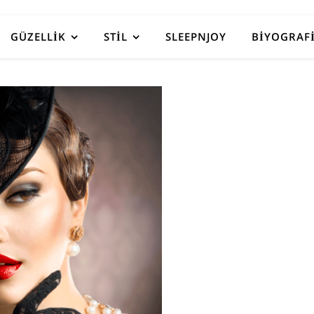
GÜZELLIK
STIL
SLEEPNJOY
BIYOGRAF