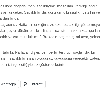
slında doğada “ben sağlıklıyım” mesajının verildiği andır.
ar ilgi çeker. Sağlıklı bir dış görünüm gibi sağlıklı bir zihin ve
rdan biridir.
aşladınız. Hatta bir erkeğin size özel olarak ilgi göstermeye
şka şeyler düşünse bile bilinçaltında sizin hakkınızda şunları
getirir yoksa mutluluk mu? Bu kadın başıma iş mi açar, yoksa
dır tabi ki. Parlayan dişler, pembe bir ten, gür saçlar, dik bir
 sizin sağlıklı bir insan olduğunuz duygusunu verecektir zaten.
betinizin çekiciliğiyle siz göstereceksiniz.
WhatsApp
Pinterest