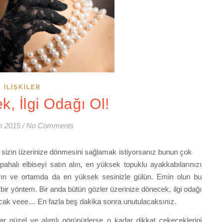
İLIŞKILER
k, İlgi Odağı Ol!
m 2015
/
No Comments
n sizin üzerinize dönmesini sağlamak istiyorsanız bunun çok
 pahalı elbiseyi satın alın, en yüksek topuklu ayakkabılarınızı
tırın ve ortamda da en yüksek sesinizle gülün. Emin olun bu
bir yöntem. Bir anda bütün gözler üzerinize dönecek, ilgi odağı
acak veee… En fazla beş dakika sonra unutulacaksınız.
ar güzel ve alımlı görünürlerse o kadar dikkat çekeceklerini