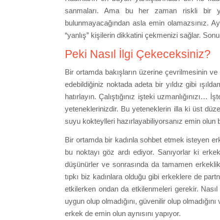
sanmaları. Ama bu her zaman riskli bir y
bulunmayacağından asla emin olamazsınız. Ayrıca
“yanlış” kişilerin dikkatini çekmenizi sağlar. Son
Peki Nasıl İlgi Çekeceksiniz?
Bir ortamda bakışların üzerine çevrilmesinin ve i
edebildiğiniz noktada adeta bir yıldız gibi ışıldam
hatırlayın. Çalıştığınız işteki uzmanlığınızı… İ
yeteneklerinizdir. Bu yeteneklerin illa ki üst
suyu kokteylleri hazırlayabiliyorsanız emin olun 
Bir ortamda bir kadınla sohbet etmek isteyen er
bu noktayı göz ardı ediyor. Sanıyorlar ki erke
düşünürler ve sonrasında da tamamen erkeklik 
tıpkı biz kadınlara olduğu gibi erkeklere de par
etkilerken ondan da etkilenmeleri gerekir. Nasıl
uygun olup olmadığını, güvenilir olup olmadığını
erkek de emin olun aynısını yapıyor.