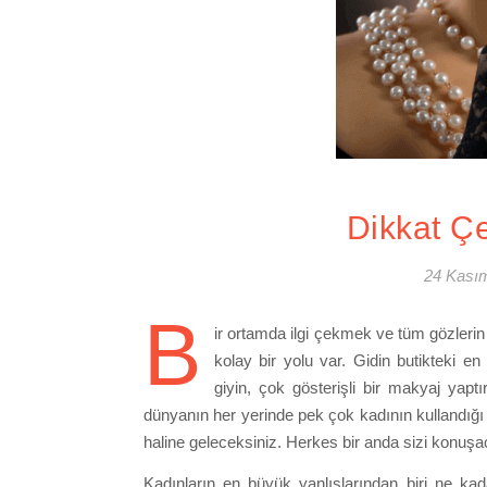
Dikkat Çe
24 Kası
B
ir ortamda ilgi çekmek ve tüm gözleri
kolay bir yolu var. Gidin butikteki en
giyin, çok gösterişli bir makyaj yap
dünyanın her yerinde pek çok kadının kullandığı 
haline geleceksiniz. Herkes bir anda sizi konuş
Kadınların en büyük yanlışlarından biri ne kad