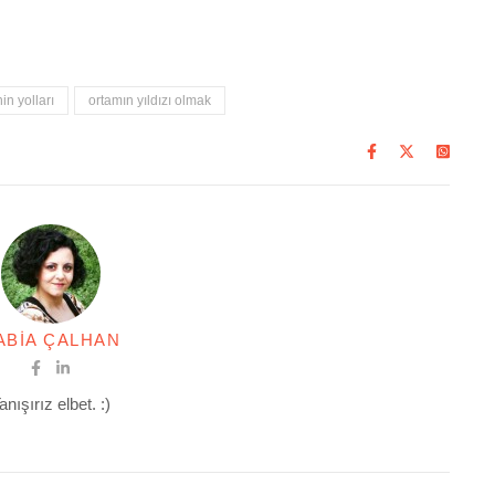
n yolları
ortamın yıldızı olmak
ABIA ÇALHAN
anışırız elbet. :)