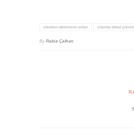
erkekleri etkilemenin yolları
ortamda dikkat çekmeni
By
Rabia Çalhan
R
T