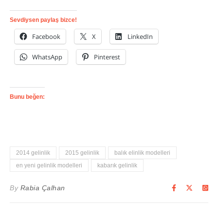
Sevdiysen paylaş bizce!
Facebook
X
LinkedIn
WhatsApp
Pinterest
Bunu beğen:
2014 gelinlik
2015 gelinlik
balık elinlik modelleri
en yeni gelinlik modelleri
kabarık gelinlik
By
Rabia Çalhan