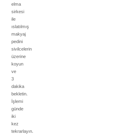
elma
sirkesi
ile
ıslatılmış
makyaj
pedini
sivilcelerin
üzerine
koyun
ve
3
dakika
bekletin.
İşlemi
günde
iki
kez
tekrarlayın.