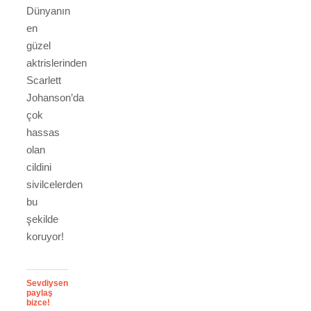
Dünyanın
en
güzel
aktrislerinden
Scarlett
Johanson’da
çok
hassas
olan
cildini
sivilcelerden
bu
şekilde
koruyor!
Sevdiysen
paylaş
bizce!