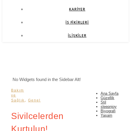
KARIYER
İŞ FIKIRLERI
İLIŞKILER
No Widgets found in the Sidebar Alt!
Bakım
Ana Sayfa
ve
Güzellik
,
Sağlık
Genel
Stil
sleepnjoy
Biyografi
Sivilcelerden
Yaşam
Kurtulun!