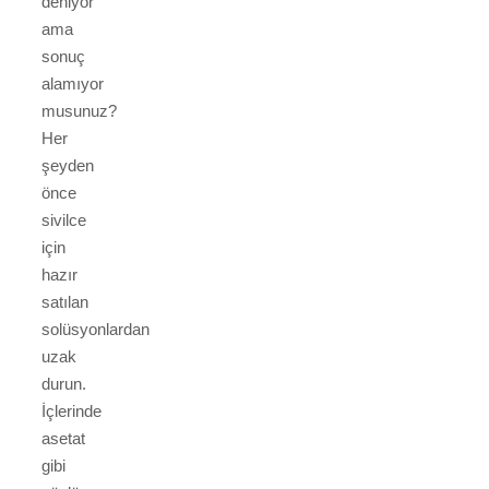
deniyor
ama
sonuç
alamıyor
musunuz?
Her
şeyden
önce
sivilce
için
hazır
satılan
solüsyonlardan
uzak
durun.
İçlerinde
asetat
gibi