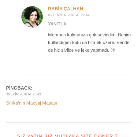
RABIA ÇALHAN
05 TEMMUZ 2016 AT 22:44
YANITLA
Memnun kalmanıza çok sevindim. Benim
kullandığım kutu da bitmek üzere. Bende
de hiç sivilce ve leke yapmadı. 🙂
PINGBACK:
30 EKIM 2016 AT 23:43
Stilika’nın Makyaj Masası
SIZ YAZIN BIZ MUTLAKA SIZE DÖNERIZ!