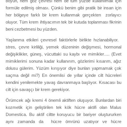
boyun, hem göz çevresi hem de tüm yüzde kullanılmak için
formüle edilmiş olması. Çünkü benim gibi pratik bir insan için
her bölgeye farklı bir krem kullanmak gerçekten zorlayıcı
oluyor. Tüm krem ihtiyacımın tek bir kutuda toplanması fikrinin
beni cezbetmesi bu yüzden.
Yaşlanma etkileri çevresel faktörlerle birlikte hızlanabiliyor.
stres, çevre kirliliği, yemek düzeninin değişmesi, hormonal
değişiklikler, güneş, vücuttaki su kaybı ve mimikler…. (Evet
mimiklerimi sonuna kadar kullanırım, gözlerimi kısarım, ağız
dolusu gülerim. Yüzüm kırışıyor diye bunları yapmamak çok
saçma değil mi?) En önemlisi de yıllar içinde cilt hücreleri
kendini yenilemekte yavaş davranmaya başlıyor. Kısacası bu
cilt için savaşçı bir krem gerekiyor.
Örümcek ağı kremi 4 önemli aktiften oluşuyor. Bunlardan biri
kozmetik için geliştirilen tek kök hücre aktifi olan Malus
Domestica. Bu aktif ciltte koruyucu bir bariyer oluştururken
aynı zamanda da hücre ömrünü uzatıyor ve hücre