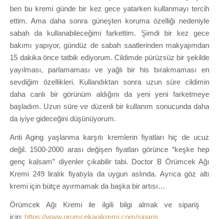
ben bu kremi günde bir kez gece yatarken kullanmayı tercih
ettim. Ama daha sonra güneşten koruma özelliği nedeniyle
sabah da kullanabileceğimi farkettim. Şimdi bir kez gece
bakımı yapıyor, gündüz de sabah saatlerinden makyajımdan
15 dakika önce tatbik ediyorum. Cildimde pürüzsüz bir şekilde
yayılması, parlamaması ve yağlı bir his bırakmaması en
sevdiğim özellikleri. Kullandıktan sonra uzun süre cildimin
daha canlı bir görünüm aldığını da yeni yeni farketmeye
başladım. Uzun süre ve düzenli bir kullanım sonucunda daha
da iyiye gideceğini düşünüyorum.
Anti Aging yaşlanma karşıtı kremlerin fiyatları hiç de ucuz
değil. 1500-2000 arası değişen fiyatları görünce “keşke hep
genç kalsam” diyenler çıkabilir tabi. Doctor B Örümcek Ağı
Kremi 249 liralık fiyatıyla da uygun aslında. Ayrıca göz altı
kremi için bütçe ayırmamak da başka bir artısı…
Örümcek Ağı Kremi ile ilgili bilgi almak ve sipariş
için:
https://www.orumcekagikremi.com/siparis