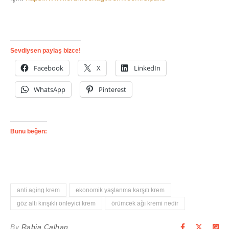
Sevdiysen paylaş bizce!
Facebook
X
LinkedIn
WhatsApp
Pinterest
Bunu beğen:
anti aging krem
ekonomik yaşlanma karşıtı krem
göz altı kırışıklı önleyici krem
örümcek ağı kremi nedir
By
Rabia Çalhan