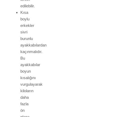
edilebilir.
Kısa
boylu
erkekler
sivri
burunlu
ayakkabılardan
kaçınmalıdır.
Bu
ayakkabılar
boyun
kısalığını
vurgulayarak
kiloların
daha
fazla
ön
plana