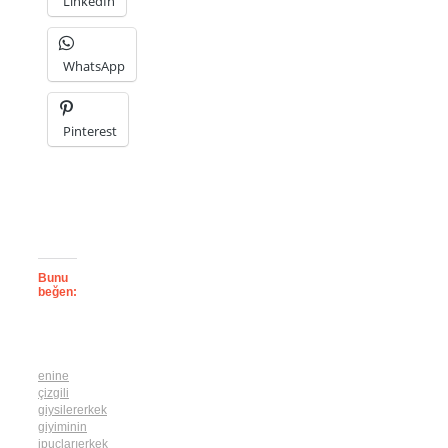
LinkedIn
WhatsApp
Pinterest
Bunu
beğen:
enine
çizgili
giysiler
erkek
giyiminin
ipuçları
erkek