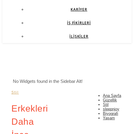
KARIYER
İŞ FIKIRLERI
İLIŞKILER
No Widgets found in the Sidebar Alt!
Stil
Ana Sayfa
Güzellik
Stil
Erkekleri
sleepnjoy
Biyografi
Yaşam
Daha