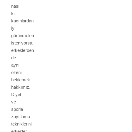
nasıl
ki
kadınlardan
iyi
görünmeleri
isteniyorsa,
erkeklerden
de
aynı
özeni
beklemek
hakkımız.
Diyet
ve
sporla
zayıflama
tekniklerini
erkekler