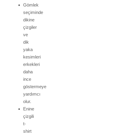
Gömlek
seçiminde
dikine
çizgiler
ve
dik
yaka
kesimleri
erkekleri
daha
ince
göstermeye
yardımcı
olur.
Enine
çizgili
t-
shirt