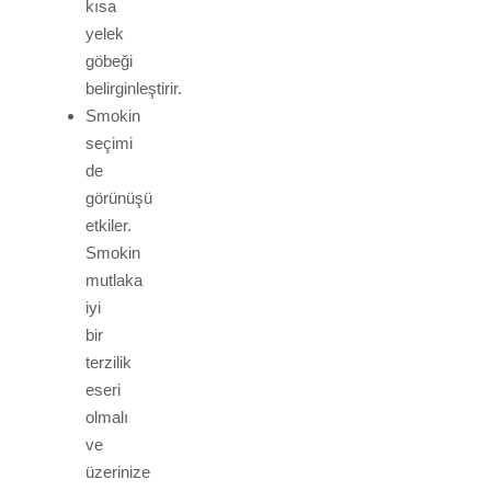
kısa
yelek
göbeği
belirginleştirir.
Smokin
seçimi
de
görünüşü
etkiler.
Smokin
mutlaka
iyi
bir
terzilik
eseri
olmalı
ve
üzerinize