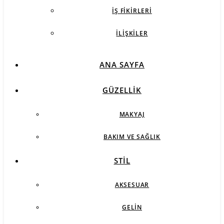
İŞ FIKIRLERI
İLIŞKILER
ANA SAYFA
GÜZELLIK
MAKYAJ
BAKIM VE SAĞLIK
STIL
AKSESUAR
GELIN