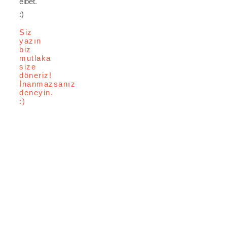
elbet.
:)
Siz
yazın
biz
mutlaka
size
döneriz!
İnanmazsanız
deneyin.
:)