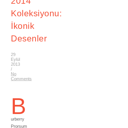
2014
Koleksiyonu:
İkonik
Desenler
29
Eylül
2013
/
No
Comments
B
urberry
Prorsum