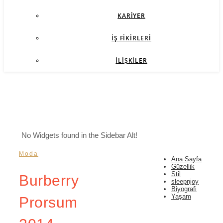
KARIYER
İŞ FIKIRLERI
İLIŞKILER
No Widgets found in the Sidebar Alt!
Moda
Ana Sayfa
Güzellik
Stil
Burberry
sleepnjoy
Biyografi
Yaşam
Prorsum