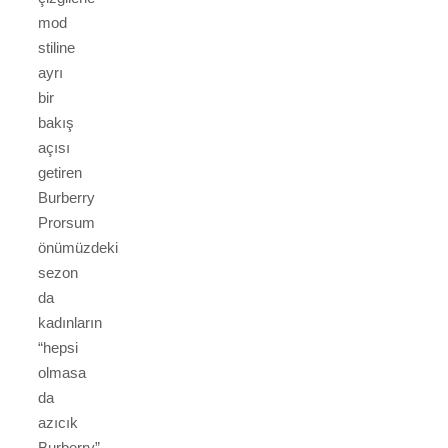
mod
stiline
ayrı
bir
bakış
açısı
getiren
Burberry
Prorsum
önümüzdeki
sezon
da
kadınların
“hepsi
olmasa
da
azıcık
Burberry”