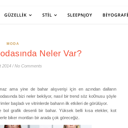
GÜZELLIK
STIL
SLEEPNJOY
BIYOGRAF
MODA
odasında Neler Var?
t 2014
/
No Comments
maz ama yine de bahar alışverişi için en azından dalların
dasında bizi neler bekliyor, nasıl bir trend söz ko0nusu şöyle
mler başladı ve vitrinlerde baharın ilk etkileri de görülüyor.
e bol grafik desenli bir bahar. Yüksek belli kısa etekler, kot
erle biker montları bir arada çok göreceğiz.