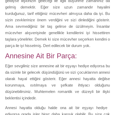
geldiyse ilişkinizin geleceği ile ilgili düşünme zamanınız da
gelmiş demektir. Eğer size uzun zamandır hayalini
kurduğunuz, tarif ettiğiniz mücevheri almışsa daha da iyi. Bu
sizin zevklerinize önem verdiğini ve sizi dinlediğini gösterir.
Ama sevmediğiniz bir taş gelirse de üzülmeyin. İnsanlar
mücevher alışverişinde genellikle kendilerini iyi hissettiren
taşlara yönelirler. Demek ki size mücevher seçerken kendini o
parça ile iyi hissetmiş. Dert edilecek bir durum yok.
Annesine Ait Bir Parça:
Eğer sevgiliniz size annesine ait bir eşyayı hediye ediyorsa bu
da sizinle bir gelecek düşündüğünü ve sizi çocuklarının annesi
olarak hayal ettiğini gösterir. Eğer annesi hayatta değilse
korunmaya, ısıtılmaya ve şefkate ihtiyacı olduğunu
düşünebilirsiniz. Muhtemelen romantik ve düzeyli bir ilişki
beklentisi içindedir.
Annesi hayatta olduğu halde ona ait bir eşyayı hediye
ediyorsa orada işler biraz daha karışık olabilir. Bu size çok