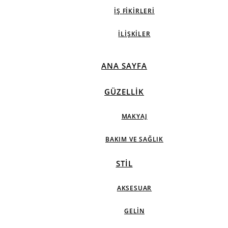
İŞ FIKIRLERI
İLIŞKILER
ANA SAYFA
GÜZELLIK
MAKYAJ
BAKIM VE SAĞLIK
STIL
AKSESUAR
GELIN