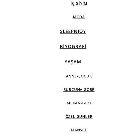
İÇ GIYIM
MODA
SLEEPNJOY
BIYOGRAFI
YAŞAM
ANNE-ÇOCUK
BURCUNA GÖRE
MEKAN-GEZI
ÖZEL GÜNLER
MANŞET