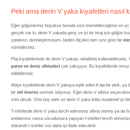
Peki ama derin V yaka kıyafetleri nasıl 
Eğer göğüsleriniz büyükse burada size önerebileceğimiz en iyi 
gerçek var ki, derin V yakada genç ve iyi bir imaj için göğü
çatalınızı derinleştirmeyen, beden ölçüleri tam size göre bir
min
sürebilirsiniz.
Plaj kıyafetlerinde de derin V yakayı rahatlıkla kullanabilirsiniz
pareo ve deniz elbiseleri
çok yakışıyor. Bu kıyafetlerde omuz
edebilirsiniz.
Abiye kıyafetlerde derin V yakaya eşlik eden A tipi bir etek, ya 
bir
stil önerisi
vermek istiyoruz. Eğer derin V elbise seçeceksen
mini olmalı. Orta boy etek ve derin V yaka ikilisi maalesef iyi b
T-shirtlerde derin V yaka tercih ederseniz altına skinny ya da İs
endamınız varsa vücudunuza yapışan t-shirtleri tercih etmenizd
dökümlü t-shirtler sizi daha iyi ifade edecektir.