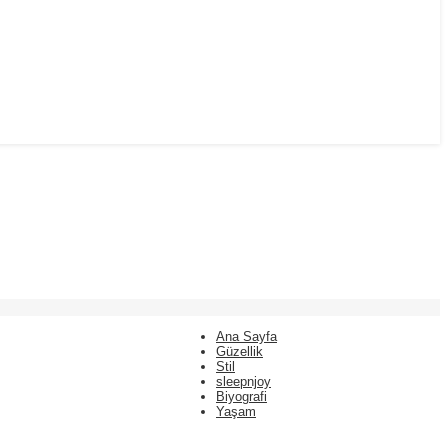
Ana Sayfa
Güzellik
Stil
sleepnjoy
Biyografi
Yaşam