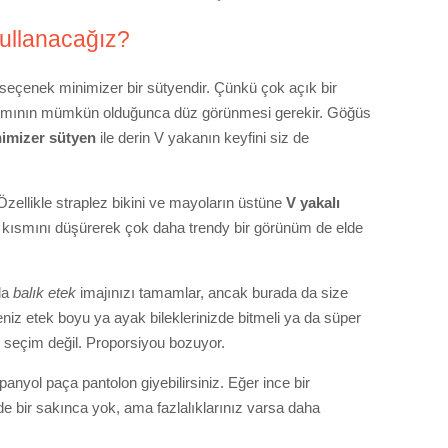
kullanacağız?
seçenek minimizer bir sütyendir. Çünkü çok açık bir
s kısmının mümkün olduğunca düz görünmesi gerekir. Göğüs
imizer sütyen
ile derin V yakanın keyfini siz de
. Özellikle straplez bikini ve mayoların üstüne
V yakalı
 kısmını düşürerek çok daha trendy bir görünüm de elde
da
balık etek
imajınızı tamamlar, ancak burada da size
iz etek boyu ya ayak bileklerinizde bitmeli ya da süper
ir seçim değil. Proporsiyou bozuyor.
panyol paça pantolon giyebilirsiniz. Eğer ince bir
e bir sakınca yok, ama fazlalıklarınız varsa daha