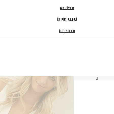
KARIYER
İŞ FIKIRLERI
İLIŞKILER