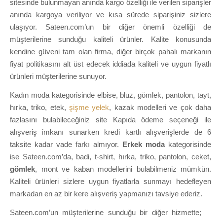
sitesinde bulunmayan anında kargo özelliği ile verilen siparişler
anında kargoya veriliyor ve kısa sürede siparişiniz sizlere
ulaşıyor. Sateen.com’un bir diğer önemli özelliği de
müşterilerine sunduğu kaliteli ürünler. Kalite konusunda
kendine güveni tam olan firma, diğer birçok pahalı markanın
fiyat politikasını alt üst edecek iddiada kaliteli ve uygun fiyatlı
ürünleri müşterilerine sunuyor.
Kadın moda kategorisinde elbise, bluz, gömlek, pantolon, tayt,
hırka, triko, etek,
şişme yelek
, kazak modelleri ve çok daha
fazlasını bulabileceğiniz site Kapıda ödeme seçeneği ile
alışveriş imkanı sunarken kredi kartlı alışverişlerde de 6
taksite kadar vade farkı almıyor.
Erkek moda
kategorisinde
ise Sateen.com’da, badi, t-shirt, hırka, triko, pantolon, ceket,
gömlek
, mont ve kaban modellerini bulabilmeniz mümkün.
Kaliteli ürünleri sizlere uygun fiyatlarla sunmayı hedefleyen
markadan en az bir kere alışveriş yapmanızı tavsiye ederiz.
Sateen.com’un müşterilerine sunduğu bir diğer hizmette;