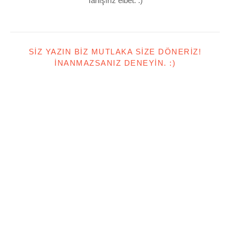
Tanışırız elbet. :)
SIZ YAZIN BIZ MUTLAKA SIZE DÖNERIZ!
İNANMAZSANIZ DENEYIN. :)