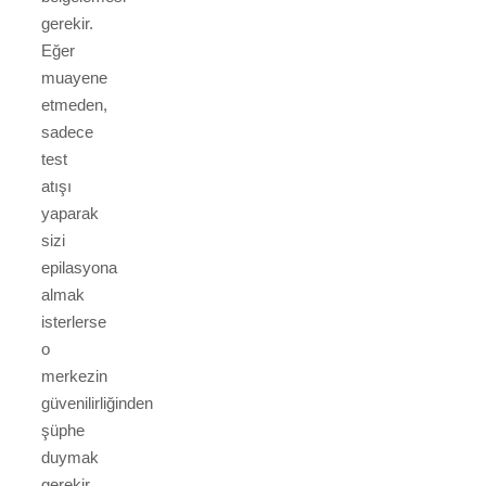
gerekir.
Eğer
muayene
etmeden,
sadece
test
atışı
yaparak
sizi
epilasyona
almak
isterlerse
o
merkezin
güvenilirliğinden
şüphe
duymak
gerekir.