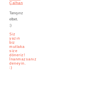
Çalhan
Tanışırız
elbet.
:)
Siz
yazın
biz
mutlaka
size
döneriz!
İnanmazsanız
deneyin.
:)