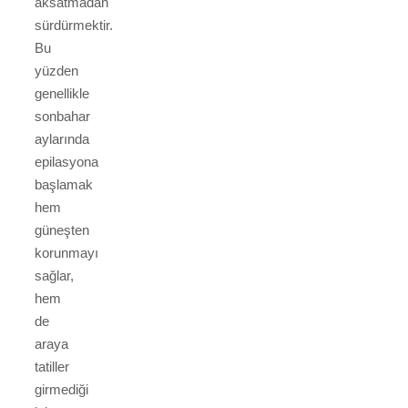
aksatmadan
sürdürmektir.
Bu
yüzden
genellikle
sonbahar
aylarında
epilasyona
başlamak
hem
güneşten
korunmayı
sağlar,
hem
de
araya
tatiller
girmediği