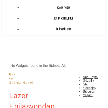
KARIYER
İŞ FIKIRLERI
İLIŞKILER
No Widgets found in the Sidebar Alt!
Bakım
Ana Sayfa
ve
Güzellik
,
Sağlık
Genel
Stil
sleepnjoy
Biyografi
Lazer
Yaşam
Epilasyondan