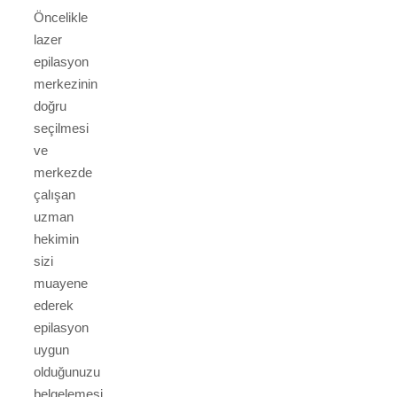
Öncelikle
lazer
epilasyon
merkezinin
doğru
seçilmesi
ve
merkezde
çalışan
uzman
hekimin
sizi
muayene
ederek
epilasyon
uygun
olduğunuzu
belgelemesi