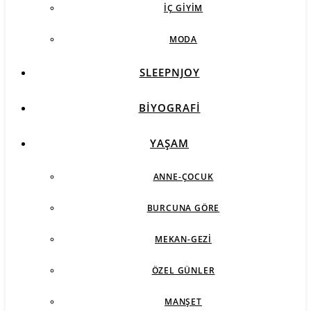
İÇ GIYIM
MODA
SLEEPNJOY
BIYOGRAFI
YAŞAM
ANNE-ÇOCUK
BURCUNA GÖRE
MEKAN-GEZI
ÖZEL GÜNLER
MANŞET