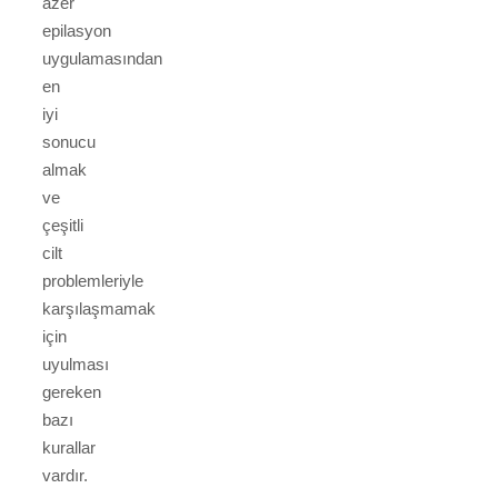
azer
epilasyon
uygulamasından
en
iyi
sonucu
almak
ve
çeşitli
cilt
problemleriyle
karşılaşmamak
için
uyulması
gereken
bazı
kurallar
vardır.