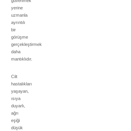
güvenmek
yerine
uzmanla
ayrıntılı
bir
görüşme
gerçekleştirmek
daha
mantıklıdır.
Cilt
hastalıkları
yaşayan,
ısıya
duyarlı,
ağrı
eşiği
düşük