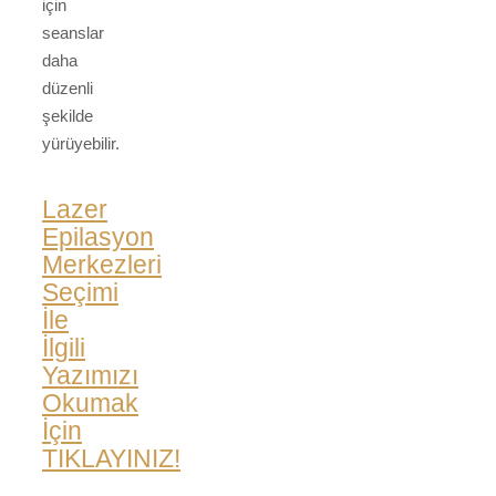
için
seanslar
daha
düzenli
şekilde
yürüyebilir.
Lazer
Epilasyon
Merkezleri
Seçimi
İle
İlgili
Yazımızı
Okumak
İçin
TIKLAYINIZ!