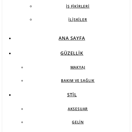
İŞ FIKIRLERI
İLIŞKILER
ANA SAYFA
GÜZELLIK
MAKYAJ
BAKIM VE SAĞLIK
STIL
AKSESUAR
GELIN