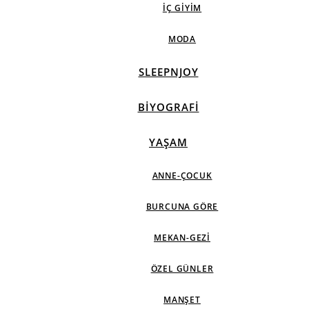
İÇ GIYIM
MODA
SLEEPNJOY
BIYOGRAFI
YAŞAM
ANNE-ÇOCUK
BURCUNA GÖRE
MEKAN-GEZI
ÖZEL GÜNLER
MANŞET