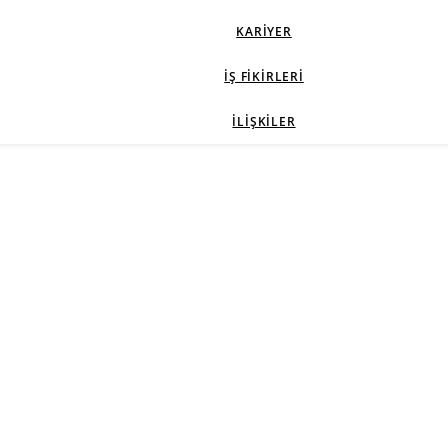
KARIYER
İŞ FIKIRLERI
İLIŞKILER