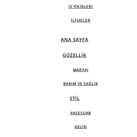
İŞ FIKIRLERI
İLIŞKILER
ANA SAYFA
GÜZELLIK
MAKYAJ
BAKIM VE SAĞLIK
STIL
AKSESUAR
GELIN