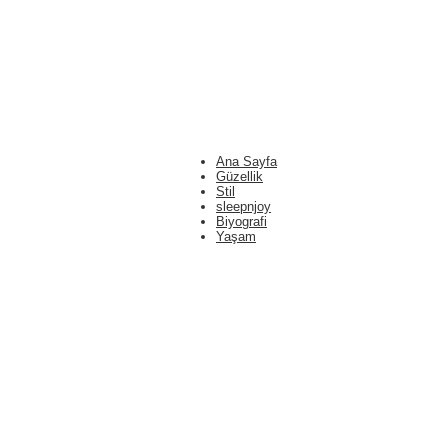
Ana Sayfa
Güzellik
Stil
sleepnjoy
Biyografi
Yaşam