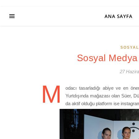
ANA SAYFA
SOSYAL
Sosyal Medya 
27 Hazir
M
odacı tasarladığı abiye ve en öneml
Yurtdışında mağazası olan Süer, D
da aktif olduğu platform ise instagra