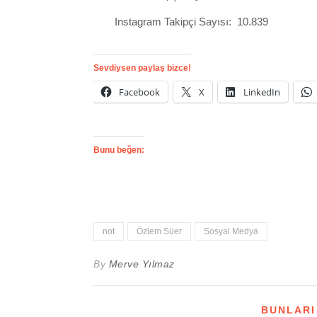
Instagram Takipçi Sayısı: 10.839
Sevdiysen paylaş bizce!
Facebook
X
LinkedIn
Bunu beğen:
not
Özlem Süer
Sosyal Medya
By
Merve Yılmaz
BUNLARI