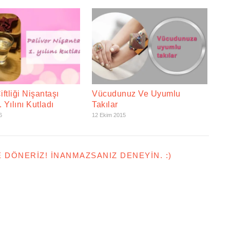
iftliği Nişantaşı
Vücudunuz Ve Uyumlu
 Yılını Kutladı
Takılar
6
12 Ekim 2015
E DÖNERIZ! İNANMAZSANIZ DENEYIN. :)