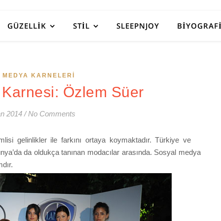
GÜZELLIK
STIL
SLEEPNJOY
BIYOGRAF
 MEDYA KARNELERI
Karnesi: Özlem Süer
an 2014
/
No Comments
isi gelinlikler ile farkını ortaya koymaktadır. Türkiye ve
ünya’da da oldukça tanınan modacılar arasında. Sosyal medya
mdır.