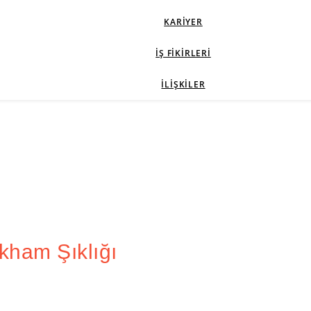
KARIYER
İŞ FIKIRLERI
İLIŞKILER
kham Şıklığı