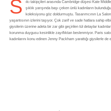
S
ıkı takipçileri arasında Cambridge düşesi Kate Middl
şıklık yarışında başı çeken ünlü kadınların bulunduğ
koleksiyonu göz doldurmuştu. Tasarımcının La Salonni
yaşantısının izlerini taşıyor. Çok zarif ve sade hatlara sahip elb
giysilerin üzerine adeta bir zar gibi geçirilen tül detaylar kadı
korunma duygusu kesinlikle zayıflıktan beslenmiyor. Paris salonl
kadınlarını konu edinen Jenny Packham yarattığı giysilerle de 