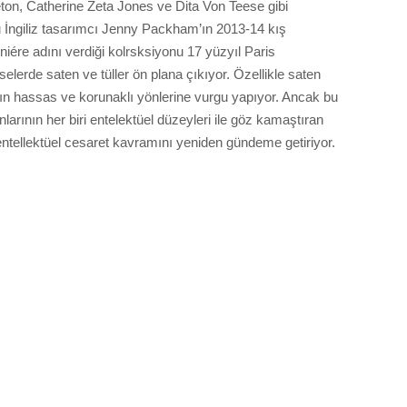
eton, Catherine Zeta Jones ve Dita Von Teese gibi
u İngiliz tasarımcı Jenny Packham’ın 2013-14 kış
ére adını verdiği kolrsksiyonu 17 yüzyıl Paris
iselerde saten ve tüller ön plana çıkıyor. Özellikle saten
nların hassas ve korunaklı yönlerine vurgu yapıyor. Ancak bu
arının her biri entelektüel düzeyleri ile göz kamaştıran
entellektüel cesaret kavramını yeniden gündeme getiriyor.