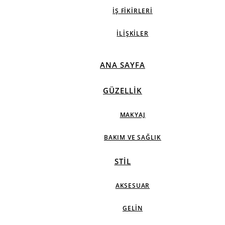
İŞ FIKIRLERI
İLIŞKILER
ANA SAYFA
GÜZELLIK
MAKYAJ
BAKIM VE SAĞLIK
STIL
AKSESUAR
GELIN