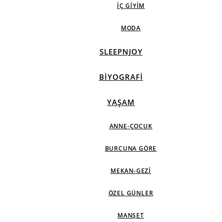
İÇ GIYIM
MODA
SLEEPNJOY
BIYOGRAFI
YAŞAM
ANNE-ÇOCUK
BURCUNA GÖRE
MEKAN-GEZI
ÖZEL GÜNLER
MANŞET