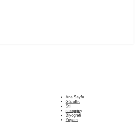
Ana Sayfa
Güzellik
Stil
sleepnjoy
Biyografi
Yaşam