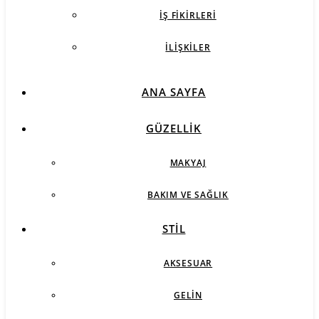
İŞ FIKIRLERI
İLIŞKILER
ANA SAYFA
GÜZELLIK
MAKYAJ
BAKIM VE SAĞLIK
STIL
AKSESUAR
GELIN