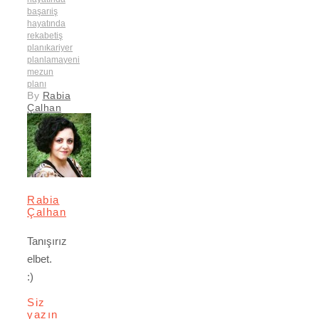
başarı
iş
hayatında
rekabet
iş
planı
kariyer
planlama
yeni
mezun
planı
By
Rabia
Çalhan
Rabia
Çalhan
Tanışırız
elbet.
:)
Siz
yazın