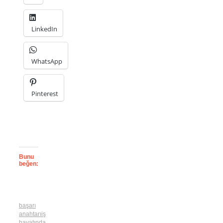
LinkedIn
WhatsApp
Pinterest
Bunu
beğen:
başarı
anahtarı
iş
hayatında