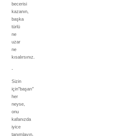
becerisi
kazanın,
başka
türlü
ne
uzar
ne
kısalırsınız.
-
Sizin
için”başarı”
her
neyse,
onu
kafanızda
iyice
tanımlayın.