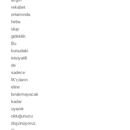
rekabet
ortamında
heba
olup
gidebilir.
Bu
konudaki
inisiyatifi
de
sadece
İK’cıların
eline
bırakmayacak
kadar
uyanık
olduğunuzu
düşünüyoruz.