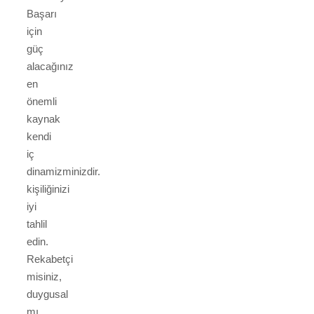
Başarı
için
güç
alacağınız
en
önemli
kaynak
kendi
iç
dinamizminizdir.
kişiliğinizi
iyi
tahlil
edin.
Rekabetçi
misiniz,
duygusal
mı,