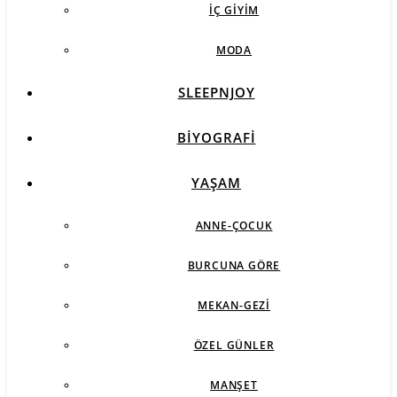
İÇ GIYIM
MODA
SLEEPNJOY
BIYOGRAFI
YAŞAM
ANNE-ÇOCUK
BURCUNA GÖRE
MEKAN-GEZI
ÖZEL GÜNLER
MANŞET