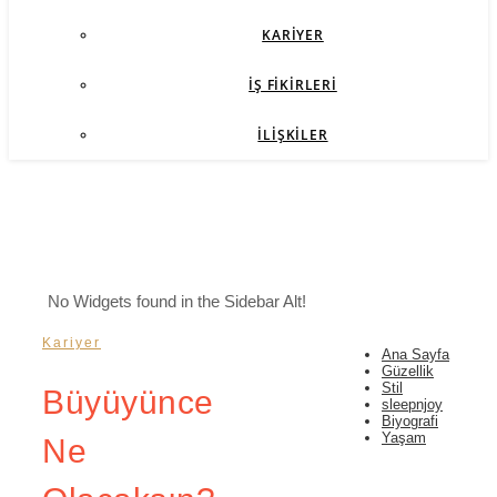
KARIYER
İŞ FIKIRLERI
İLIŞKILER
No Widgets found in the Sidebar Alt!
Kariyer
Ana Sayfa
Güzellik
Stil
Büyüyünce
sleepnjoy
Biyografi
Yaşam
Ne