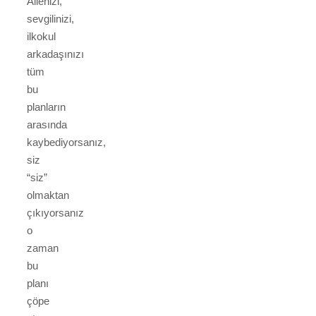
Ailenizi,
sevgilinizi,
ilkokul
arkadaşınızı
tüm
bu
planların
arasında
kaybediyorsanız,
siz
“siz”
olmaktan
çıkıyorsanız
o
zaman
bu
planı
çöpe