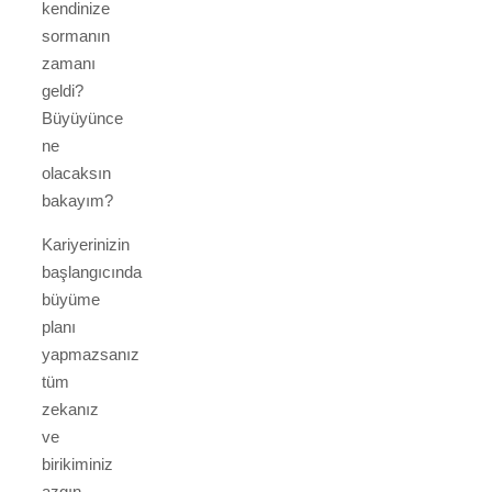
kendinize
sormanın
zamanı
geldi?
Büyüyünce
ne
olacaksın
bakayım?
Kariyerinizin
başlangıcında
büyüme
planı
yapmazsanız
tüm
zekanız
ve
birikiminiz
azgın