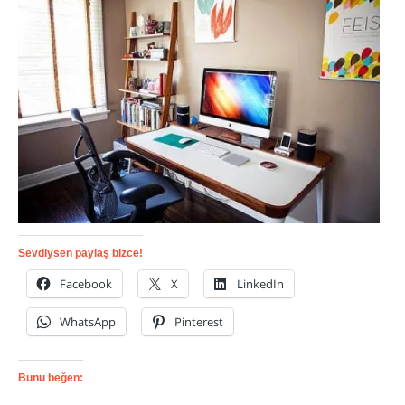
Sevdiysen paylaş bizce!
Facebook
X
LinkedIn
WhatsApp
Pinterest
Bunu beğen: