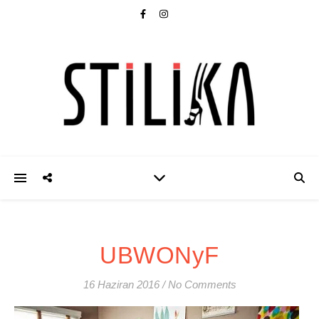
UBWONyF
16 Haziran 2016
/
No Comments