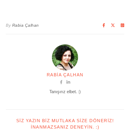
By
Rabia Çalhan
RABIA ÇALHAN
Tanışırız elbet. :)
SIZ YAZIN BIZ MUTLAKA SIZE DÖNERIZ!
İNANMAZSANIZ DENEYIN. :)