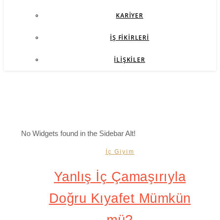
KARIYER
İŞ FIKIRLERI
İLIŞKILER
No Widgets found in the Sidebar Alt!
İç Giyim
Yanlış İç Çamaşırıyla
Doğru Kıyafet Mümkün