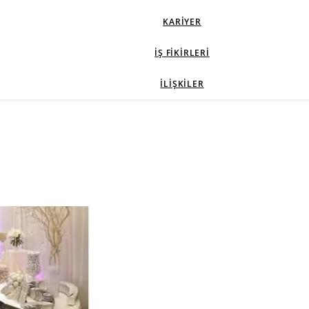
KARIYER
İŞ FIKIRLERI
İLIŞKILER