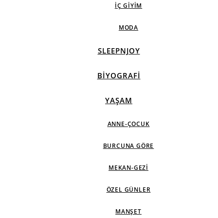
İÇ GIYIM
MODA
SLEEPNJOY
BIYOGRAFI
YAŞAM
ANNE-ÇOCUK
BURCUNA GÖRE
MEKAN-GEZI
ÖZEL GÜNLER
MANŞET