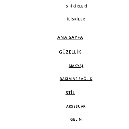
İŞ FIKIRLERI
İLIŞKILER
ANA SAYFA
GÜZELLIK
MAKYAJ
BAKIM VE SAĞLIK
STIL
AKSESUAR
GELIN