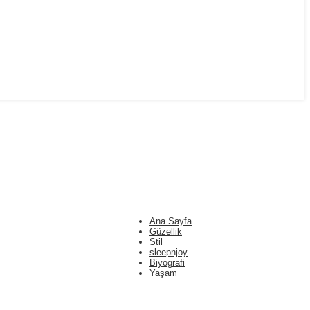
Ana Sayfa
Güzellik
Stil
sleepnjoy
Biyografi
Yaşam