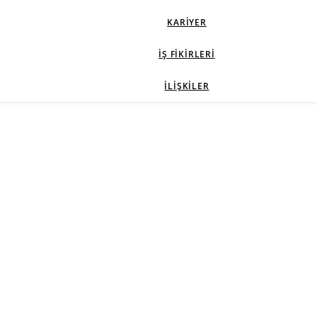
KARIYER
İŞ FIKIRLERI
İLIŞKILER