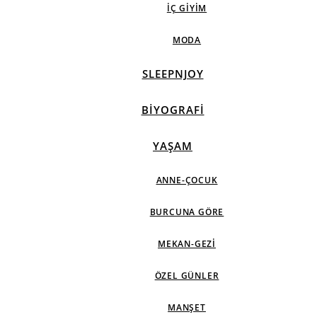
İÇ GIYIM
MODA
SLEEPNJOY
BIYOGRAFI
YAŞAM
ANNE-ÇOCUK
BURCUNA GÖRE
MEKAN-GEZI
ÖZEL GÜNLER
MANŞET