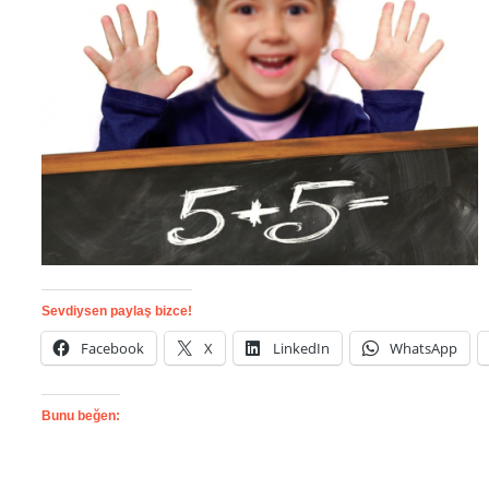
Sevdiysen paylaş bizce!
Facebook
X
LinkedIn
WhatsApp
Bunu beğen: