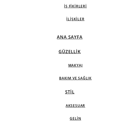
İŞ FIKIRLERI
İLIŞKILER
ANA SAYFA
GÜZELLIK
MAKYAJ
BAKIM VE SAĞLIK
STIL
AKSESUAR
GELIN