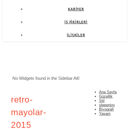
KARIYER
İŞ FIKIRLERI
İLIŞKILER
No Widgets found in the Sidebar Alt!
Ana Sayfa
Güzellik
retro-
Stil
sleepnjoy
Biyografi
mayolar-
Yaşam
2015