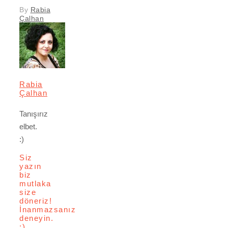
By
Rabia
Çalhan
Rabia
Çalhan
Tanışırız
elbet.
:)
Siz
yazın
biz
mutlaka
size
döneriz!
İnanmazsanız
deneyin.
:)