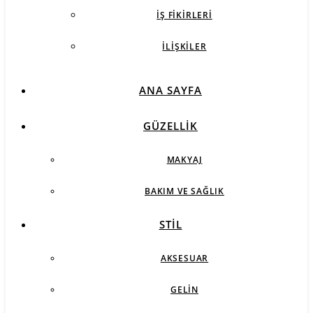
İŞ FIKIRLERI
İLIŞKILER
ANA SAYFA
GÜZELLIK
MAKYAJ
BAKIM VE SAĞLIK
STIL
AKSESUAR
GELIN