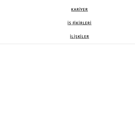
KARIYER
İŞ FIKIRLERI
İLIŞKILER