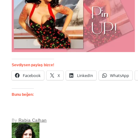
Sevdiysen paylaş bizce!
Facebook
X
LinkedIn
WhatsApp
Bunu beğen:
By
Rabia Çalhan