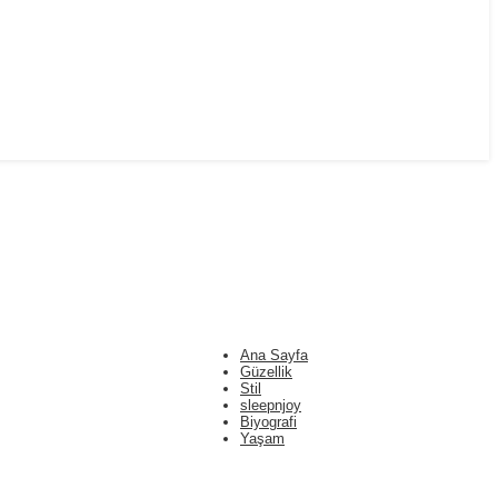
Ana Sayfa
Güzellik
Stil
sleepnjoy
Biyografi
Yaşam