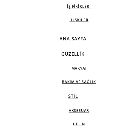
İŞ FIKIRLERI
İLIŞKILER
ANA SAYFA
GÜZELLIK
MAKYAJ
BAKIM VE SAĞLIK
STIL
AKSESUAR
GELIN