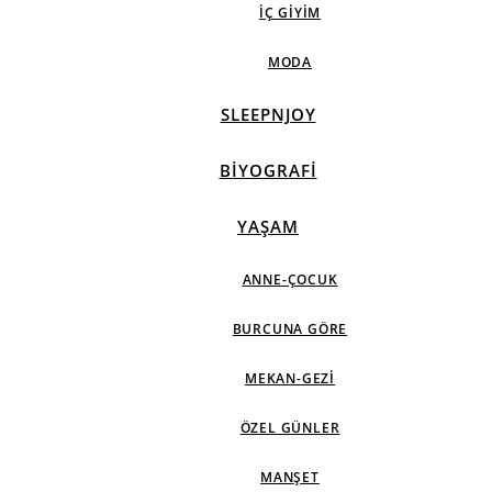
İÇ GIYIM
MODA
SLEEPNJOY
BIYOGRAFI
YAŞAM
ANNE-ÇOCUK
BURCUNA GÖRE
MEKAN-GEZI
ÖZEL GÜNLER
MANŞET