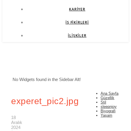
KARIYER
İŞ FIKIRLERI
İLIŞKILER
No Widgets found in the Sidebar Alt!
Ana Sayfa
Güzellik
experet_pic2.jpg
Stil
sleepnjoy
Biyografi
Yaşam
18
Aralık
2024