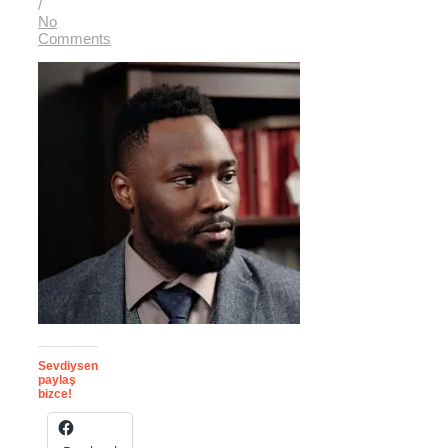
/
No
Comments
Sevdiysen
paylaş
bizce!