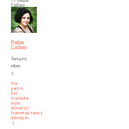
Çalhan
Rabia
Çalhan
Tanışırız
elbet.
:)
Siz
yazın
biz
mutlaka
size
döneriz!
İnanmazsanız
deneyin.
:)