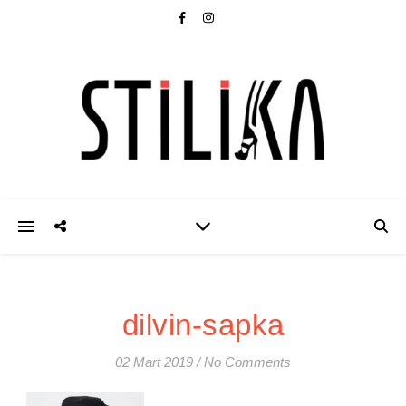
dilvin-sapka
02 Mart 2019
/
No Comments