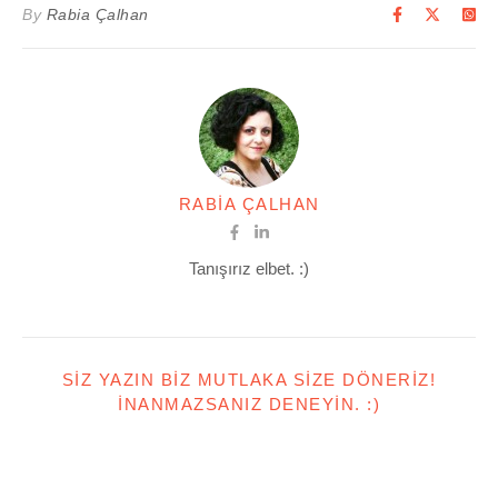
By
Rabia Çalhan
RABIA ÇALHAN
Tanışırız elbet. :)
SIZ YAZIN BIZ MUTLAKA SIZE DÖNERIZ!
İNANMAZSANIZ DENEYIN. :)