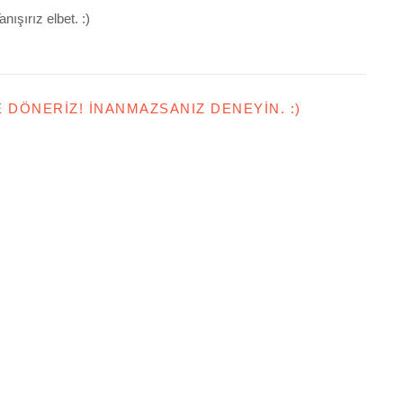
anışırız elbet. :)
E DÖNERIZ! İNANMAZSANIZ DENEYIN. :)