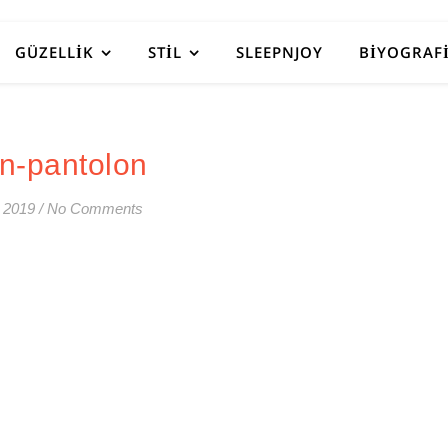
GÜZELLIK
STIL
SLEEPNJOY
BIYOGRAF
in-pantolon
 2019
/
No Comments