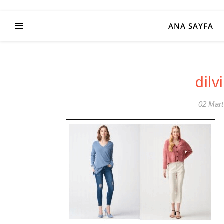
ANA SAYFA
dilv
02 Mart