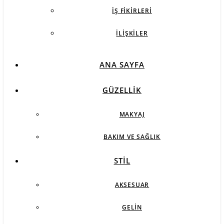
İŞ FIKIRLERI
İLIŞKILER
ANA SAYFA
GÜZELLIK
MAKYAJ
BAKIM VE SAĞLIK
STIL
AKSESUAR
GELIN