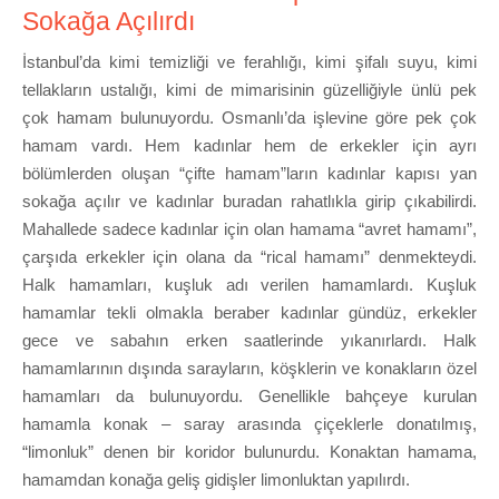
Sokağa Açılırdı
İstanbul’da kimi temizliği ve ferahlığı, kimi şifalı suyu, kimi
tellakların ustalığı, kimi de mimarisinin güzelliğiyle ünlü pek
çok hamam bulunuyordu. Osmanlı’da işlevine göre pek çok
hamam vardı. Hem kadınlar hem de erkekler için ayrı
bölümlerden oluşan “çifte hamam”ların kadınlar kapısı yan
sokağa açılır ve kadınlar buradan rahatlıkla girip çıkabilirdi.
Mahallede sadece kadınlar için olan hamama “avret hamamı”,
çarşıda erkekler için olana da “rical hamamı” denmekteydi.
Halk hamamları, kuşluk adı verilen hamamlardı. Kuşluk
hamamlar tekli olmakla beraber kadınlar gündüz, erkekler
gece ve sabahın erken saatlerinde yıkanırlardı. Halk
hamamlarının dışında sarayların, köşklerin ve konakların özel
hamamları da bulunuyordu. Genellikle bahçeye kurulan
hamamla konak – saray arasında çiçeklerle donatılmış,
“limonluk” denen bir koridor bulunurdu. Konaktan hamama,
hamamdan konağa geliş gidişler limonluktan yapılırdı.