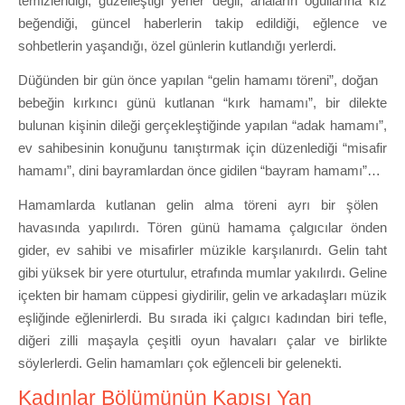
temizlendiği, güzelleştiği yerler değil, anaların oğullarına kız
beğendiği, güncel haberlerin takip edildiği, eğlence ve
sohbetlerin yaşandığı, özel günlerin kutlandığı yerlerdi.
Düğünden bir gün önce yapılan “gelin hamamı töreni”, doğan
bebeğin kırkıncı günü kutlanan “kırk hamamı”, bir dilekte
bulunan kişinin dileği gerçekleştiğinde yapılan “adak hamamı”,
ev sahibesinin konuğunu tanıştırmak için düzenlediği “misafir
hamamı”, dini bayramlardan önce gidilen “bayram hamamı”…
Hamamlarda kutlanan gelin alma töreni ayrı bir şölen
havasında yapılırdı. Tören günü hamama çalgıcılar önden
gider, ev sahibi ve misafirler müzikle karşılanırdı. Gelin taht
gibi yüksek bir yere oturtulur, etrafında mumlar yakılırdı. Geline
içekten bir hamam cüppesi giydirilir, gelin ve arkadaşları müzik
eşliğinde eğlenirlerdi. Bu sırada iki çalgıcı kadından biri tefle,
diğeri zilli maşayla çeşitli oyun havaları çalar ve birlikte
söylerlerdi. Gelin hamamları çok eğlenceli bir gelenekti.
Kadınlar Bölümünün Kapısı Yan