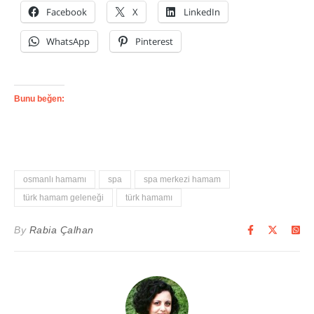
Facebook
X
LinkedIn
WhatsApp
Pinterest
Bunu beğen:
osmanlı hamamı
spa
spa merkezi hamam
türk hamam geleneği
türk hamamı
By
Rabia Çalhan